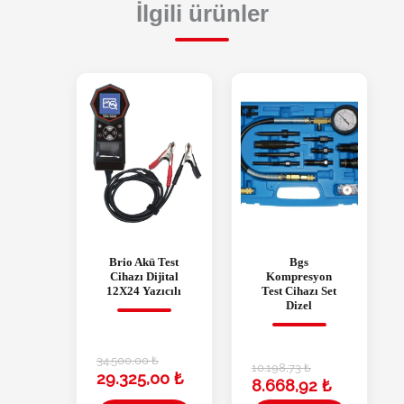
İlgili ürünler
Brio Akü Test
Bgs
Cihazı Dijital
Kompresyon
12X24 Yazıcılı
Test Cihazı Set
Dizel
34.500,00
₺
10.198,73
₺
29.325,00
₺
8.668,92
₺