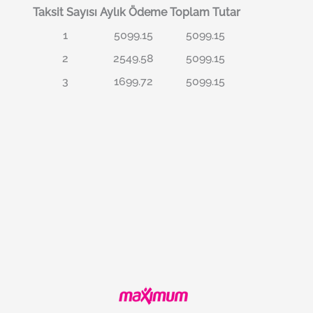
Taksit Sayısı
Aylık Ödeme
Toplam Tutar
1
5099.15
5099.15
2
2549.58
5099.15
3
1699.72
5099.15