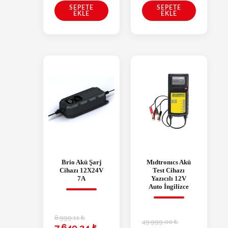
SEPETE
SEPETE
EKLE
EKLE
Brio Akü Şarj
Mıdtronıcs Akü
Cihazı 12X24V
Test Cihazı
7A
Yazıcılı 12V
Auto İngilizce
8.999,11
₺
49.999,00
₺
7.649,24
₺