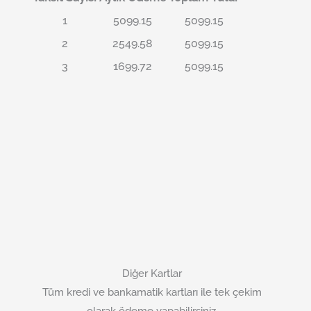
1
5099.15
5099.15
2
2549.58
5099.15
3
1699.72
5099.15
Diğer Kartlar
Tüm kredi ve bankamatik kartları ile tek çekim
olarak ödeme yapabilirsiniz.