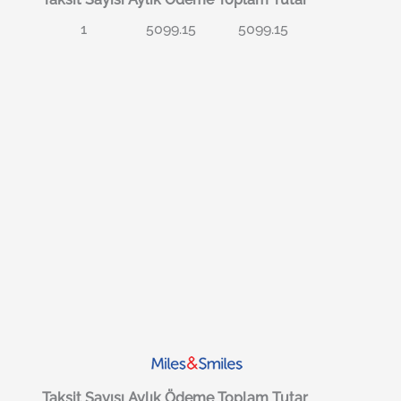
1
5099.15
5099.15
Taksit Sayısı
Aylık Ödeme
Toplam Tutar