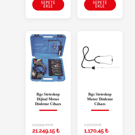
SEPETE
SEPETE
EKLE
EKLE
Bgs Steteskop
Bgs Steteskop
Dijital Motor
Motor Dinleme
Dinleme Cihazı
Cihazı
24.999,00
₺
1.377,00
₺
21.249,15
₺
1.170,45
₺