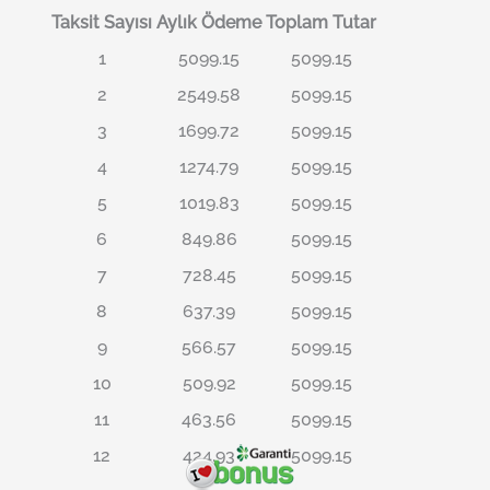
Taksit Sayısı
Aylık Ödeme
Toplam Tutar
1
5099.15
5099.15
2
2549.58
5099.15
3
1699.72
5099.15
4
1274.79
5099.15
5
1019.83
5099.15
6
849.86
5099.15
7
728.45
5099.15
8
637.39
5099.15
9
566.57
5099.15
10
509.92
5099.15
11
463.56
5099.15
12
424.93
5099.15