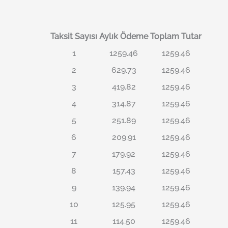
Taksit Sayısı
Aylık Ödeme
Toplam Tutar
1
1259.46
1259.46
2
629.73
1259.46
3
419.82
1259.46
4
314.87
1259.46
5
251.89
1259.46
6
209.91
1259.46
7
179.92
1259.46
8
157.43
1259.46
9
139.94
1259.46
10
125.95
1259.46
11
114.50
1259.46