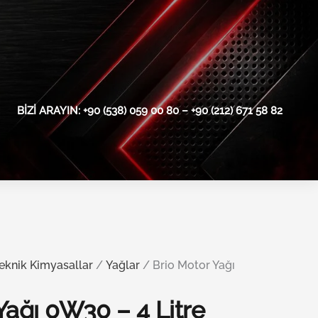
BIZI ARAYIN: +90 (538) 059 00 80 – +90 (212) 671 58 82
eknik Kimyasallar
/
Yağlar
/ Brio Motor Yağı
Yağı 0W30 – 4 Litre