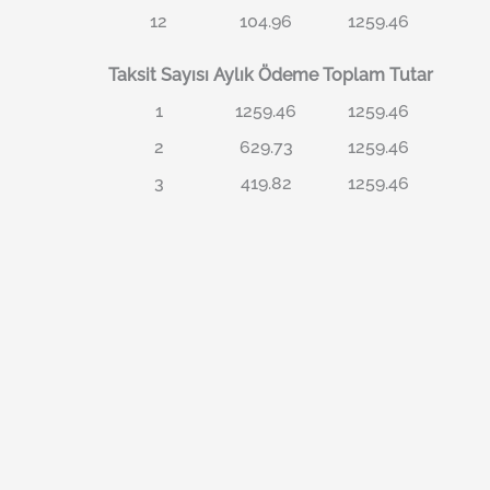
12
104.96
1259.46
Taksit Sayısı
Aylık Ödeme
Toplam Tutar
1
1259.46
1259.46
2
629.73
1259.46
3
419.82
1259.46