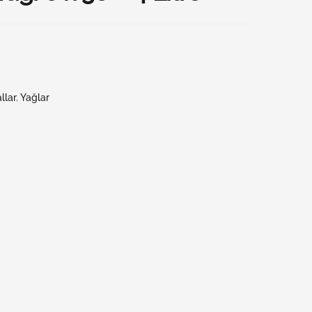
llar
,
Yağlar