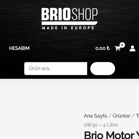
0,00
₺
HESABIM
Ara
Ana Sayfa
/
Ürünler
/
T
0W30 – 4 Litre
Brio Motor 