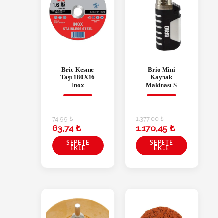
Brio Kesme
Brio Mini
Taşı 180X16
Kaynak
Inox
Makinası S
74,99
₺
1.377,00
₺
63,74
₺
1.170,45
₺
SEPETE
SEPETE
EKLE
EKLE