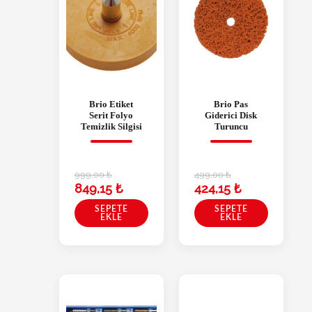
Brio Etiket
Brio Pas
Serit Folyo
Giderici Disk
Temizlik Silgisi
Turuncu
999,00
₺
499,00
₺
849,15
₺
424,15
₺
SEPETE
SEPETE
EKLE
EKLE