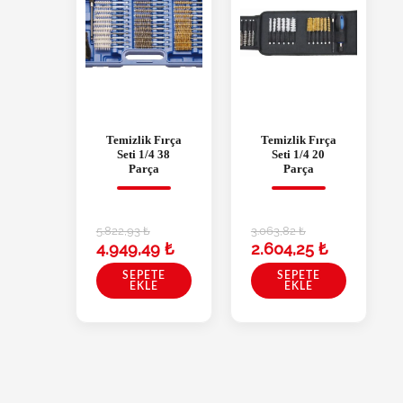
Temizlik Fırça
Temizlik Fırça
Seti 1/4 38
Seti 1/4 20
Parça
Parça
5.822,93
₺
3.063,82
₺
4.949,49
₺
2.604,25
₺
SEPETE
SEPETE
EKLE
EKLE