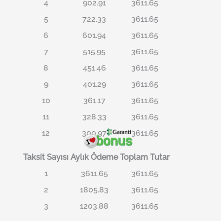
4
902.91
3611.65
5
722.33
3611.65
6
601.94
3611.65
7
515.95
3611.65
8
451.46
3611.65
9
401.29
3611.65
10
361.17
3611.65
11
328.33
3611.65
12
300.97
3611.65
Taksit Sayısı
Aylık Ödeme
Toplam Tutar
1
3611.65
3611.65
2
1805.83
3611.65
3
1203.88
3611.65