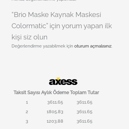
“Brio Maske Kaynak Maskesi
Colormatic” için yorum yapan ilk
kişi siz olun
Değerlendirme yazabilmek için
oturum açmalısınız
.
Taksit Sayısı
Aylık Ödeme
Toplam Tutar
1
3611.65
3611.65
2
1805.83
3611.65
3
1203.88
3611.65