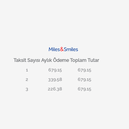
Taksit Sayısı
Aylık Ödeme
Toplam Tutar
1
679.15
679.15
2
339.58
679.15
3
226.38
679.15