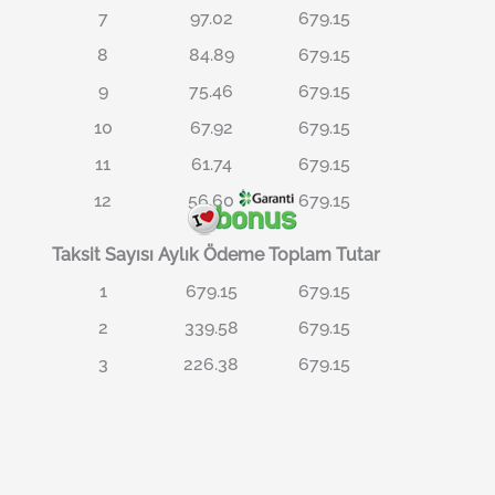
7
97.02
679.15
8
84.89
679.15
9
75.46
679.15
10
67.92
679.15
11
61.74
679.15
12
56.60
679.15
Taksit Sayısı
Aylık Ödeme
Toplam Tutar
1
679.15
679.15
2
339.58
679.15
3
226.38
679.15