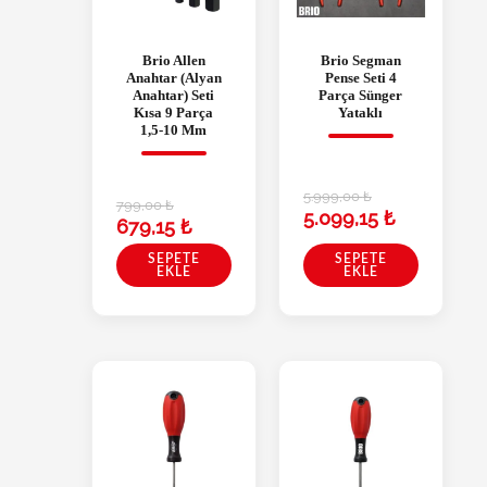
Brio Allen
Brio Segman
Anahtar (Alyan
Pense Seti 4
Anahtar) Seti
Parça Sünger
Kısa 9 Parça
Yataklı
1,5-10 Mm
5.999,00
₺
799,00
₺
5.099,15
₺
679,15
₺
SEPETE
SEPETE
EKLE
EKLE