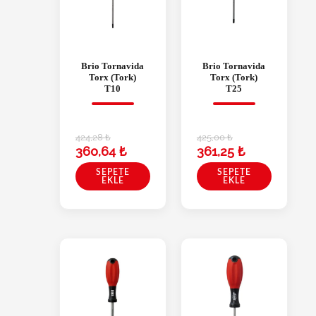
Brio Tornavida
Brio Tornavida
Torx (Tork)
Torx (Tork)
T10
T25
424,28
₺
425,00
₺
360,64
₺
361,25
₺
SEPETE
SEPETE
EKLE
EKLE