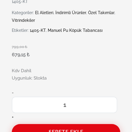
1405-KT
Kategoriler:
El Aletleri
,
İndirimli Ürünler
,
Özel Takımlar
,
Vitrindekiler
Etiketler:
1405-KT
,
Manuel Pu Köpük Tabancası
799,00
₺
679,15
₺
Kdv Dahil
Uygunluk:
Stokta
-
+