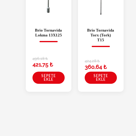
Brio Tornavida
Brio Tornavida
Lokma 13X125
Torx (Tork)
T15
496,18
₺
424,28
₺
421,75
₺
360,64
₺
SEPETE
SEPETE
EKLE
EKLE