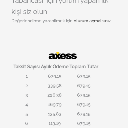
Tabancası” için yorum yapan ilk
kişi siz olun
Değerlendirme yazabilmek için
oturum açmalısınız
.
Taksit Sayısı
Aylık Ödeme
Toplam Tutar
1
679.15
679.15
2
339.58
679.15
3
226.38
679.15
4
169.79
679.15
5
135.83
679.15
6
113.19
679.15