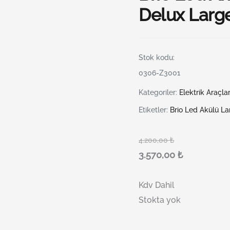
Delux Larg
Stok kodu:
0306-Z3001
Kategoriler:
Elektrik Araçlar
Etiketler:
Brio Led Akülü L
4.200,00
₺
3.570,00
₺
Kdv Dahil
Stokta yok