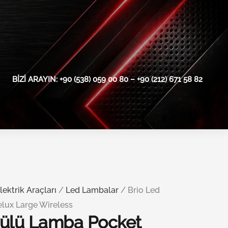
BIZI ARAYIN: +90 (538) 059 00 80 – +90 (212) 671 58 82
lektrik Araçları
/
Led Lambalar
/ Brio Led
lux Large Wireless
külü Lamba Pocket