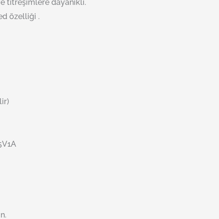
e titreşimlere dayanıklı.
 özelliği .
ir)
5V1A
n.