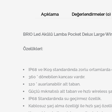
Açıklama
Değerlendirmeler (0)
BRI
O
Led Akülü Lamba Pocket Delux Large Wir
Özellikleri:
IP68 ve IK09 standardında zorlu ortamlarda ç
360 ° dönebilen kancası vardır.
120 ° auarlanabilir alt taban.
Güçlü mıknatıslı alt taban ve hızlı wireless şa
IP68 Standardında su geçirmez özellik.
Kablosuz şarj alma özelliği ile hızlı şarj özelli