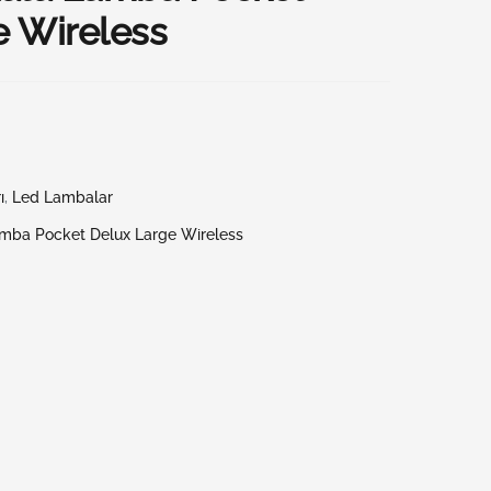
e Wireless
ı
,
Led Lambalar
amba Pocket Delux Large Wireless