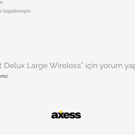
n.
nsi kapatmayın.
Delux Large Wireless” için yorum yapan
ınız
.