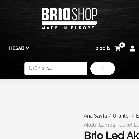
0,00
₺
HESABIM
Ara
Ana Sayfa
/
Ürünler
/
E
Akülü Lamba Pocket De
Brio Led A