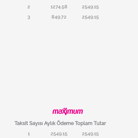
2
1274.58
2549.15
3
849.72
2549.15
Taksit Sayısı
Aylık Ödeme
Toplam Tutar
1
2549.15
2549.15