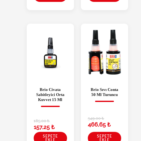
Brio Civata
Brio Sıvı Conta
Sabitleyici Orta
50 Ml Turuncu
Kuvvet 15 Ml
549,00
₺
185,00
₺
466,65
₺
157,25
₺
SEPETE
SEPETE
EKLE
EKLE