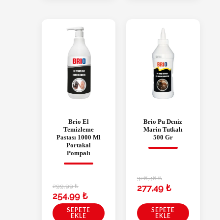
Brio El
Brio Pu Deniz
Temizleme
Marin Tutkalı
Pastası 1000 Ml
500 Gr
Portakal
Pompalı
326,46
₺
299,99
₺
277,49
₺
254,99
₺
SEPETE
SEPETE
EKLE
EKLE