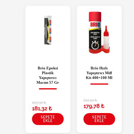
Brio Epoksi
Brio Hızlı
Plastik
Yapıştırıcı Mdf
Yapıştırıcı
Kit 400+100 Ml
Macun 57 Gr
211,51
₺
213,32
₺
179,78
₺
181,32
₺
SEPETE
SEPETE
EKLE
EKLE