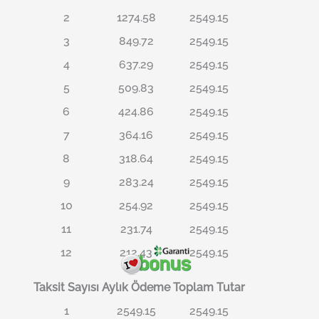
2
1274.58
2549.15
3
849.72
2549.15
4
637.29
2549.15
5
509.83
2549.15
6
424.86
2549.15
7
364.16
2549.15
8
318.64
2549.15
9
283.24
2549.15
10
254.92
2549.15
11
231.74
2549.15
12
212.43
2549.15
Taksit Sayısı
Aylık Ödeme
Toplam Tutar
1
2549.15
2549.15