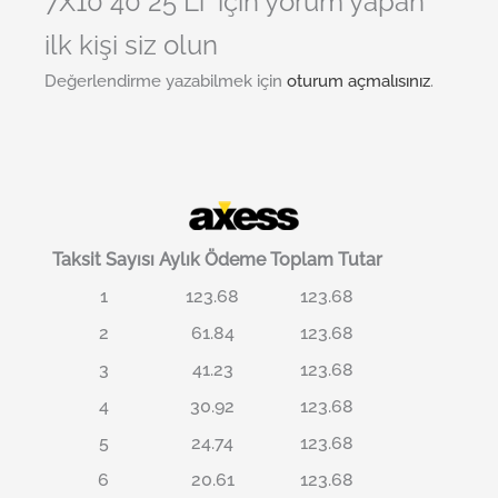
7X10 40 25 Li” için yorum yapan
ilk kişi siz olun
Değerlendirme yazabilmek için
oturum açmalısınız
.
Taksit Sayısı
Aylık Ödeme
Toplam Tutar
1
123.68
123.68
2
61.84
123.68
3
41.23
123.68
4
30.92
123.68
5
24.74
123.68
6
20.61
123.68