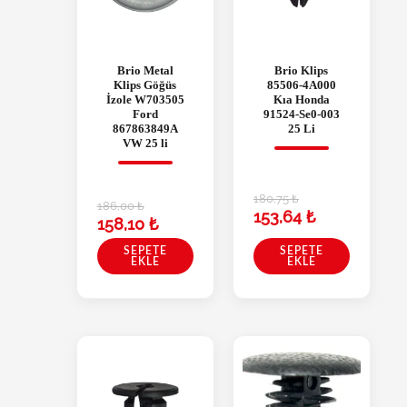
Brio Metal
Brio Klips
Klips Göğüs
85506-4A000
İzole W703505
Kıa Honda
Ford
91524-Se0-003
867863849A
25 Li
VW 25 li
180,75
₺
186,00
₺
153,64
₺
158,10
₺
SEPETE
SEPETE
EKLE
EKLE