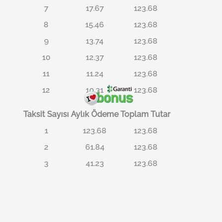
7
17.67
123.68
8
15.46
123.68
9
13.74
123.68
10
12.37
123.68
11
11.24
123.68
12
10.31
123.68
Taksit Sayısı
Aylık Ödeme
Toplam Tutar
1
123.68
123.68
2
61.84
123.68
3
41.23
123.68