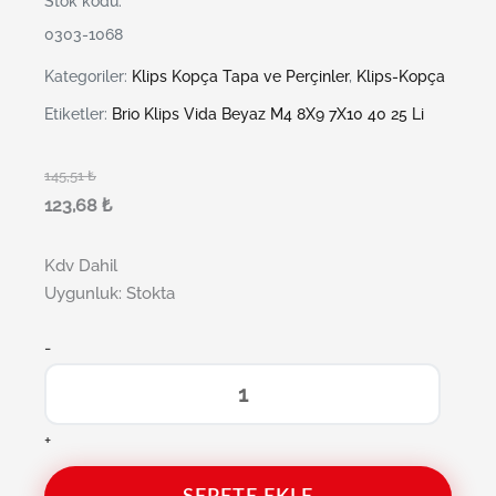
Stok kodu:
0303-1068
Kategoriler:
Klips Kopça Tapa ve Perçinler
,
Klips-Kopça
Etiketler:
Brio Klips Vida Beyaz M4 8X9 7X10 40 25 Li
145,51
₺
123,68
₺
Kdv Dahil
Uygunluk:
Stokta
-
+