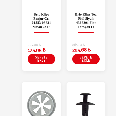
Brio Klips
Brio Klips Toz
Panjur Gri
Fitil Siyah
01553-03831
4368201 Fiat
Nissan 25 Li
Tofaş 50 Li
207,00
₺
265,51
₺
175,95
₺
225,68
₺
SEPETE
SEPETE
EKLE
EKLE