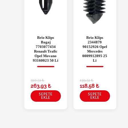
Brio Klips
Brio Klips
Bagaj
2344879
7703077434
90152926 Opel
Renault Trafic
Mercedes
Opel Movano
0009912895 25
93160023 50 Li
Li
310,51
₺
139,51
₺
263,93
₺
118,58
₺
SEPETE
SEPETE
EKLE
EKLE