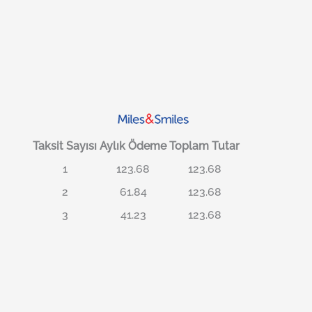
Taksit Sayısı
Aylık Ödeme
Toplam Tutar
1
123.68
123.68
2
61.84
123.68
3
41.23
123.68