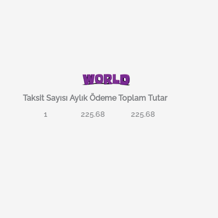
Taksit Sayısı
Aylık Ödeme
Toplam Tutar
1
225.68
225.68