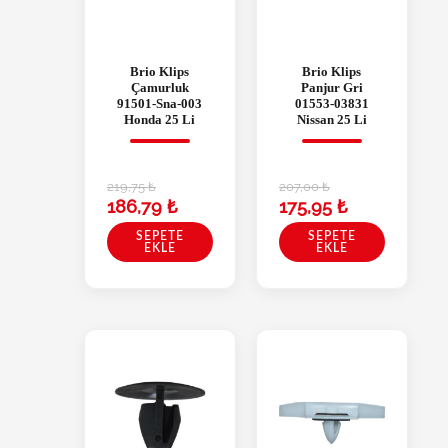
Brio Klips
Brio Klips
Çamurluk
Panjur Gri
91501-Sna-003
01553-03831
Honda 25 Li
Nissan 25 Li
219,75
₺
207,00
₺
186,79
₺
175,95
₺
SEPETE
SEPETE
EKLE
EKLE