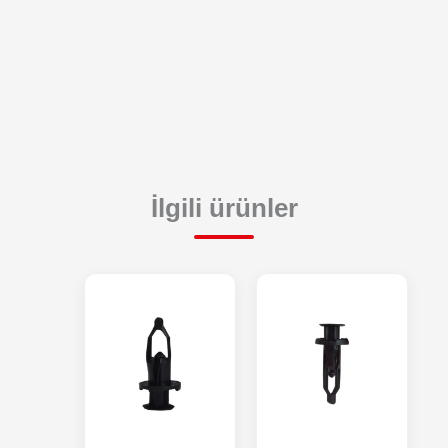
İlgili ürünler