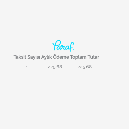
Taksit Sayısı
Aylık Ödeme
Toplam Tutar
1
225.68
225.68