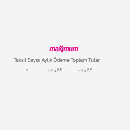
Taksit Sayısı
Aylık Ödeme
Toplam Tutar
1
225.68
225.68