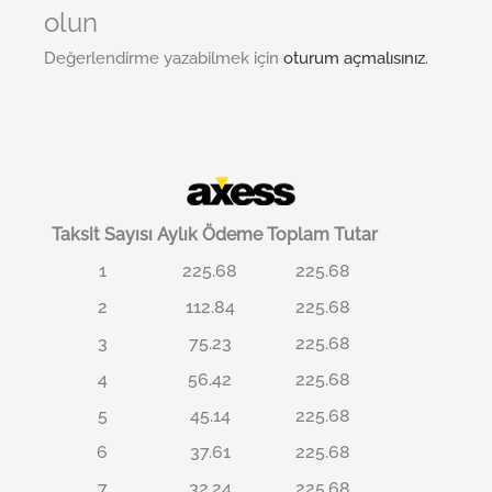
olun
Değerlendirme yazabilmek için
oturum açmalısınız
.
Taksit Sayısı
Aylık Ödeme
Toplam Tutar
1
225.68
225.68
2
112.84
225.68
3
75.23
225.68
4
56.42
225.68
5
45.14
225.68
6
37.61
225.68
7
32.24
225.68