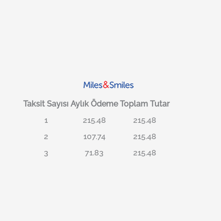
Taksit Sayısı
Aylık Ödeme
Toplam Tutar
1
215.48
215.48
2
107.74
215.48
3
71.83
215.48