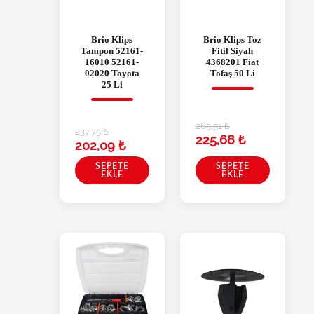
Brio Klips
Brio Klips Toz
Tampon 52161-
Fitil Siyah
16010 52161-
4368201 Fiat
02020 Toyota
Tofaş 50 Li
25 Li
265,51
₺
237,75
₺
225,68
₺
202,09
₺
SEPETE
SEPETE
EKLE
EKLE