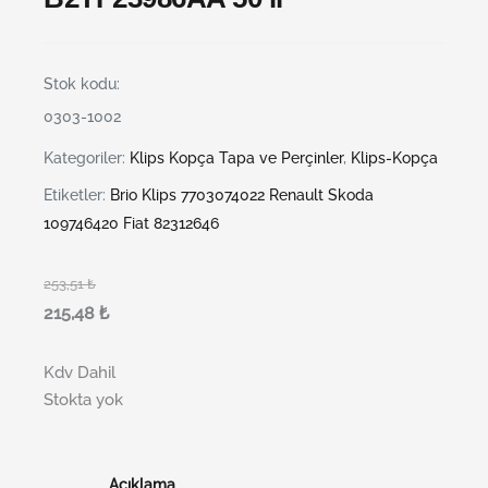
Stok kodu:
0303-1002
Kategoriler:
Klips Kopça Tapa ve Perçinler
,
Klips-Kopça
Etiketler:
Brio Klips 7703074022 Renault Skoda
109746420 Fiat 82312646
253,51
₺
215,48
₺
Kdv Dahil
Stokta yok
Açıklama