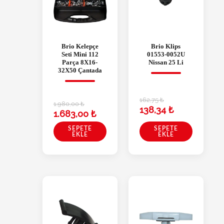
Brio Kelepçe
Brio Klips
Seti Mini 112
01553-0052U
Parça 8X16-
Nissan 25 Li
32X50 Çantada
162,75
₺
1.980,00
₺
138,34
₺
1.683,00
₺
SEPETE
SEPETE
EKLE
EKLE