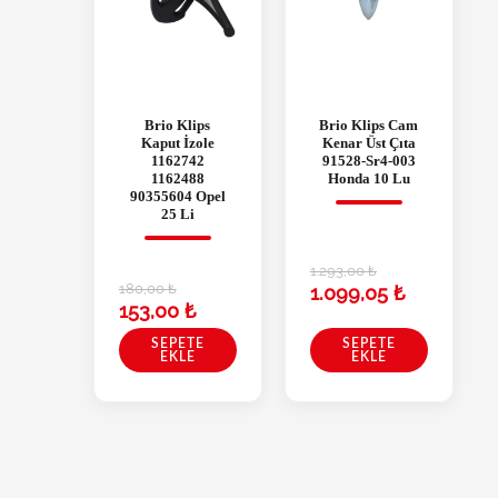
Brio Klips
Brio Klips Cam
Kaput İzole
Kenar Üst Çıta
1162742
91528-Sr4-003
1162488
Honda 10 Lu
90355604 Opel
25 Li
1.293,00
₺
180,00
₺
1.099,05
₺
153,00
₺
SEPETE
SEPETE
EKLE
EKLE