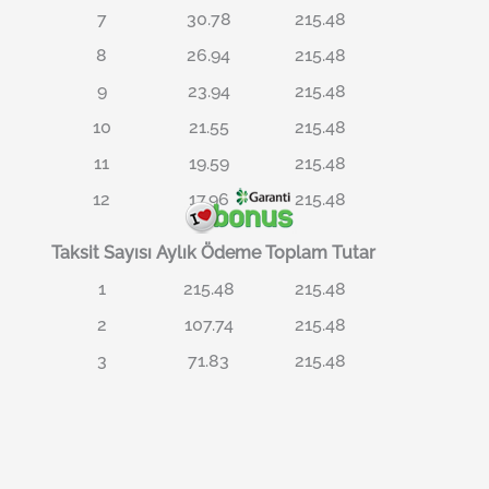
7
30.78
215.48
8
26.94
215.48
9
23.94
215.48
10
21.55
215.48
11
19.59
215.48
12
17.96
215.48
Taksit Sayısı
Aylık Ödeme
Toplam Tutar
1
215.48
215.48
2
107.74
215.48
3
71.83
215.48