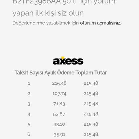
B2TF23986AA 50 li” için yorum
yapan ilk kişi siz olun
Değerlendirme yazabilmek için
oturum açmalısınız
.
Taksit Sayısı
Aylık Ödeme
Toplam Tutar
1
215.48
215.48
2
107.74
215.48
3
71.83
215.48
4
53.87
215.48
5
43.10
215.48
6
35.91
215.48