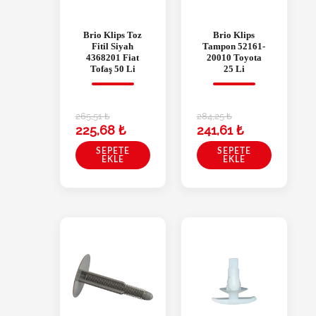
Brio Klips Toz
Brio Klips
Fitil Siyah
Tampon 52161-
4368201 Fiat
20010 Toyota
Tofaş 50 Li
25 Li
265,51
₺
284,25
₺
225,68
₺
241,61
₺
SEPETE
SEPETE
EKLE
EKLE