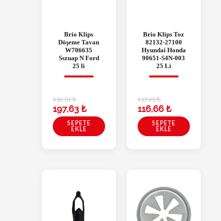
Brio Klips
Brio Klips Toz
Döşeme Tavan
82132-27100
W706635
Hyundai Honda
Sszuap N Ford
90651-S4N-003
25 li
25 Li
232,51
₺
137,25
₺
197,63
₺
116,66
₺
SEPETE
SEPETE
EKLE
EKLE