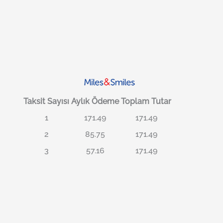
Taksit Sayısı
Aylık Ödeme
Toplam Tutar
1
171.49
171.49
2
85.75
171.49
3
57.16
171.49