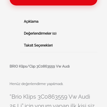
Açıklama
Değerlendirmeler (0)
Taksit Seçenekleri
BRI
O
Klips/Clıp 3C0863559 Vw Audı
Henüz değerlendirme yapılmadı.
“Brio Klips 3C0863559 Vw Audi
25 Li” için yorum yapan ilk kişi siz