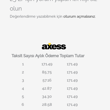
olun
Değerlendirme yazabilmek için
oturum açmalısınız
.
Taksit Sayısı
Aylık Ödeme
Toplam Tutar
1
171.49
171.49
2
85.75
171.49
3
57.16
171.49
4
42.87
171.49
5
34.30
171.49
6
28.58
171.49