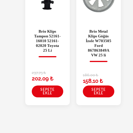
Brio Klips
Brio Metal
Tampon 52161-
Klips Göğüs
16010 52161-
İzole W703505
02020 Toyota
Ford
25 Li
867863849A
VW 25 li
237,75
₺
186,00
₺
202,09
₺
158,10
₺
SEPETE
SEPETE
EKLE
EKLE