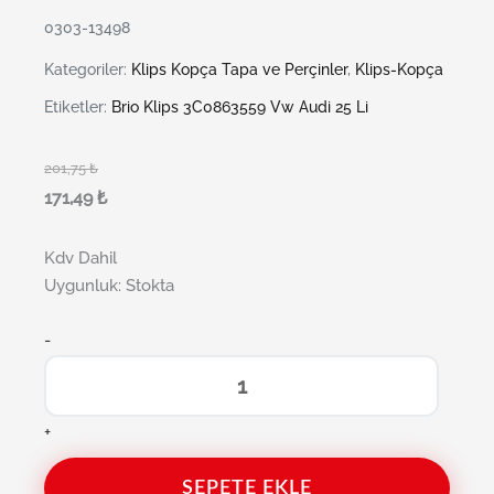
0303-13498
Kategoriler:
Klips Kopça Tapa ve Perçinler
,
Klips-Kopça
Etiketler:
Brio Klips 3C0863559 Vw Audi 25 Li
201,75
₺
171,49
₺
Kdv Dahil
Uygunluk:
Stokta
-
+
SEPETE EKLE