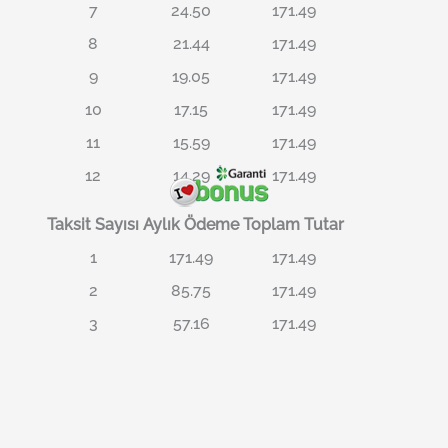
7
24.50
171.49
8
21.44
171.49
9
19.05
171.49
10
17.15
171.49
11
15.59
171.49
12
14.29
171.49
Taksit Sayısı
Aylık Ödeme
Toplam Tutar
1
171.49
171.49
2
85.75
171.49
3
57.16
171.49