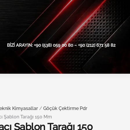
BIZI ARAYIN: +90 (538) 059 00 80 – +90 (212) 671 58 82
eknik Kimyasallar
/
Göçük Çektirme Pdr
cı Şablon Tarağı 150 Mm
acı Şablon Tarağı 150