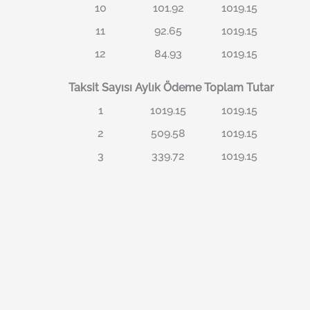
10
101.92
1019.15
11
92.65
1019.15
12
84.93
1019.15
Taksit Sayısı
Aylık Ödeme
Toplam Tutar
1
1019.15
1019.15
2
509.58
1019.15
3
339.72
1019.15