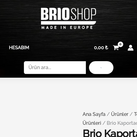
0,00
₺
HESABIM
Ara
Ana Sayfa
/
Ürünler
/
T
Ürünleri
/ Brio Kaporta
Brio Kaport