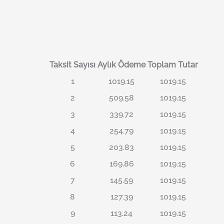
Taksit Sayısı
Aylık Ödeme
Toplam Tutar
1
1019.15
1019.15
2
509.58
1019.15
3
339.72
1019.15
4
254.79
1019.15
5
203.83
1019.15
6
169.86
1019.15
7
145.59
1019.15
8
127.39
1019.15
9
113.24
1019.15