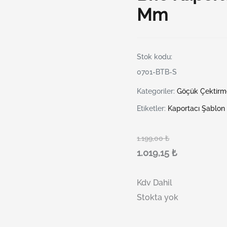
Mm
Stok kodu:
0701-BTB-S
Kategoriler:
Göçük Çektirme
Etiketler:
Kaportacı Şablon
1.199,00
₺
1.019,15
₺
Kdv Dahil
Stokta yok