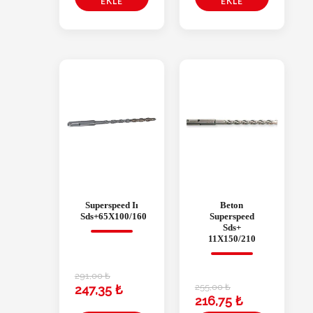
EKLE
EKLE
Superspeed Iı
Beton
Sds+65X100/160
Superspeed
Sds+
11X150/210
291,00
₺
255,00
₺
247,35
₺
216,75
₺