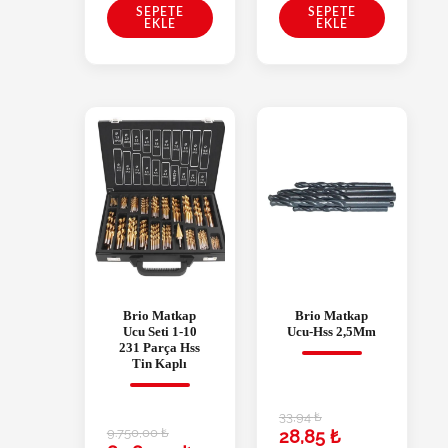
SEPETE
SEPETE
EKLE
EKLE
Brio Matkap
Brio Matkap
Ucu Seti 1-10
Ucu-Hss 2,5Mm
231 Parça Hss
Tin Kaplı
33,94
₺
9.750,00
₺
28,85
₺