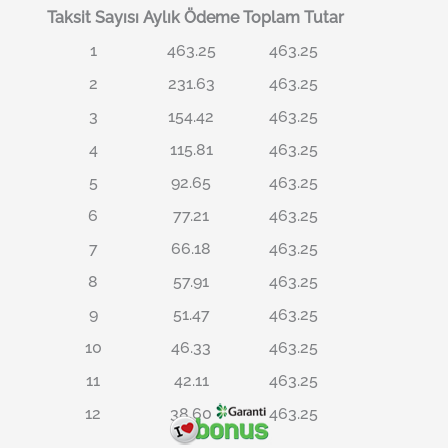
Taksit Sayısı
Aylık Ödeme
Toplam Tutar
1
463.25
463.25
2
231.63
463.25
3
154.42
463.25
4
115.81
463.25
5
92.65
463.25
6
77.21
463.25
7
66.18
463.25
8
57.91
463.25
9
51.47
463.25
10
46.33
463.25
11
42.11
463.25
12
38.60
463.25