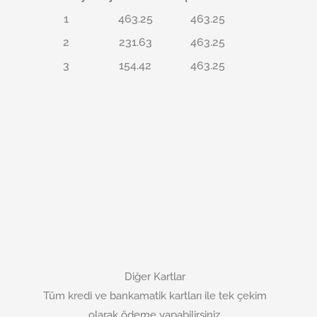
1
463.25
463.25
2
231.63
463.25
3
154.42
463.25
Diğer Kartlar
Tüm kredi ve bankamatik kartları ile tek çekim
olarak ödeme yapabilirsiniz.