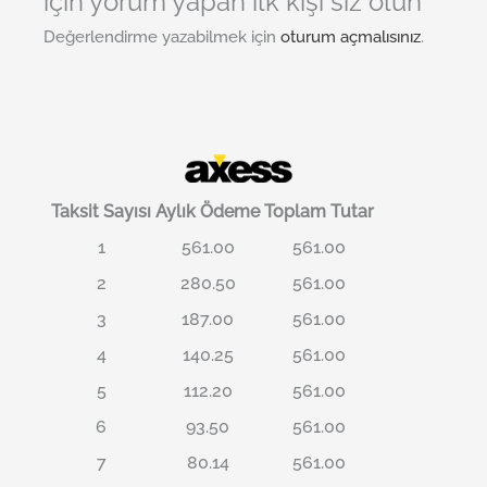
için yorum yapan ilk kişi siz olun
Değerlendirme yazabilmek için
oturum açmalısınız
.
Taksit Sayısı
Aylık Ödeme
Toplam Tutar
1
561.00
561.00
2
280.50
561.00
3
187.00
561.00
4
140.25
561.00
5
112.20
561.00
6
93.50
561.00
7
80.14
561.00