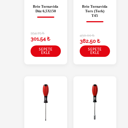
Brio Tornavida
Brio Tornavida
Düz 6,5X150
Torx (Tork)
T45
354,75
₺
450,00
₺
301,54
₺
382,50
₺
SEPETE
SEPETE
EKLE
EKLE