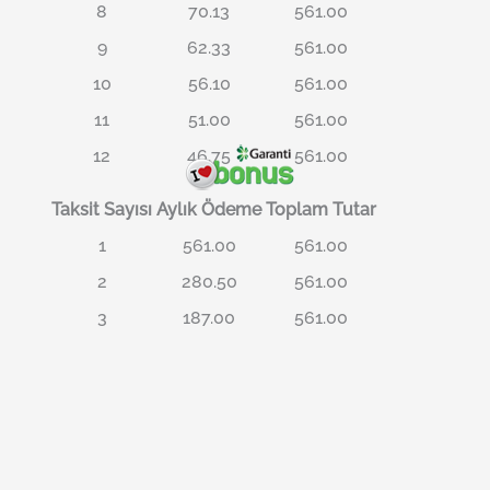
8
70.13
561.00
9
62.33
561.00
10
56.10
561.00
11
51.00
561.00
12
46.75
561.00
Taksit Sayısı
Aylık Ödeme
Toplam Tutar
1
561.00
561.00
2
280.50
561.00
3
187.00
561.00