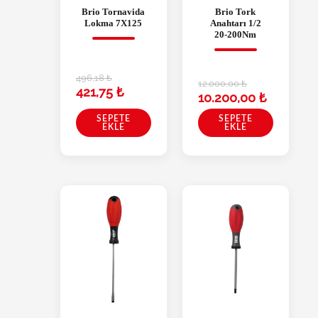
Brio Tornavida
Brio Tork
Lokma 7X125
Anahtarı 1/2
20-200Nm
496,18
₺
12.000,00
₺
421,75
₺
10.200,00
₺
SEPETE
SEPETE
EKLE
EKLE