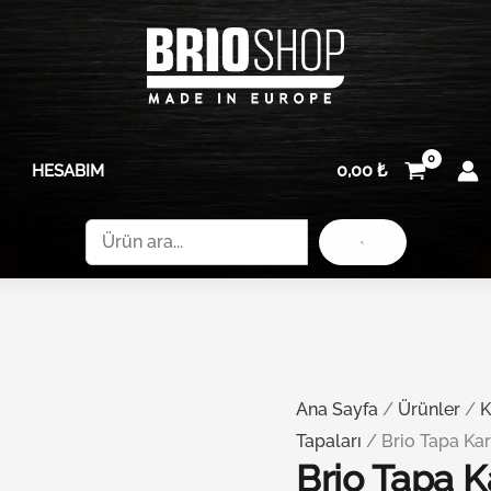
0,00
₺
HESABIM
Ara
Ana Sayfa
/
Ürünler
/
K
Tapaları
/ Brio Tapa Ka
Brio Tapa 