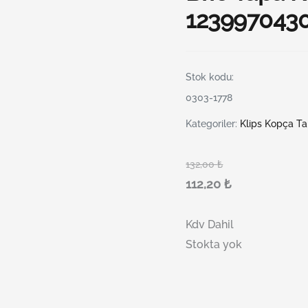
1239970430
Stok kodu:
0303-1778
Kategoriler:
Klips Kopça Ta
132,00
₺
112,20
₺
Kdv Dahil
Stokta yok