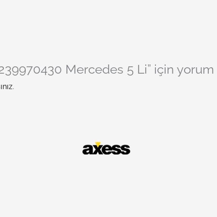
239970430 Mercedes 5 Li” için yorum ya
ınız
.