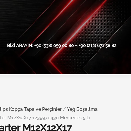
BIZI ARAYIN: +90 (538) 059 00 80 – +90 (212) 671 58 82
lips Kopça Tapa ve Perçinler
/
Yağ Boşaltma
rter M12X12X17 1239970430 Mercedes 5 Li
Karter M12X12X17