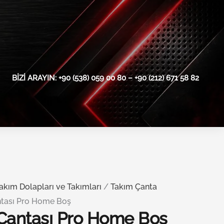
BIZI ARAYIN: +90 (538) 059 00 80 – +90 (212) 671 58 82
akım Dolapları ve Takımları
/
Takım Çanta
ntası Pro Home Boş
 Çantası Pro Home Boş