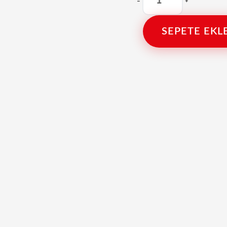
-
+
SEPETE EKL