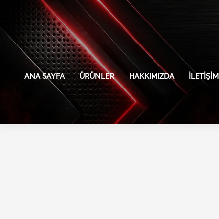
İçeriğe
atla
ANA SAYFA
ÜRÜNLER
HAKKIMIZDA
İLETIŞIM