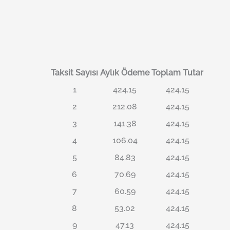
Taksit Sayısı
Aylık Ödeme
Toplam Tutar
1
424.15
424.15
2
212.08
424.15
3
141.38
424.15
4
106.04
424.15
5
84.83
424.15
6
70.69
424.15
7
60.59
424.15
8
53.02
424.15
9
47.13
424.15