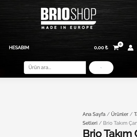
Brio
Boş
Takım
adet
Çantası
Pro
Home
0,00
₺
HESABIM
Boş
adet
Ara
Ana Sayfa
/
Ürünler
/
T
Setleri
/ Brio Takım Ça
Brio Takım