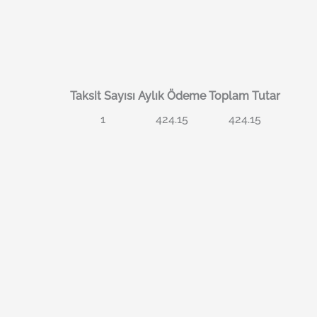
Taksit Sayısı
Aylık Ödeme
Toplam Tutar
1
424.15
424.15