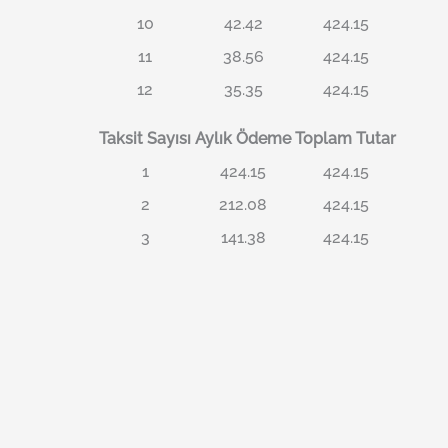
10
42.42
424.15
11
38.56
424.15
12
35.35
424.15
Taksit Sayısı
Aylık Ödeme
Toplam Tutar
1
424.15
424.15
2
212.08
424.15
3
141.38
424.15