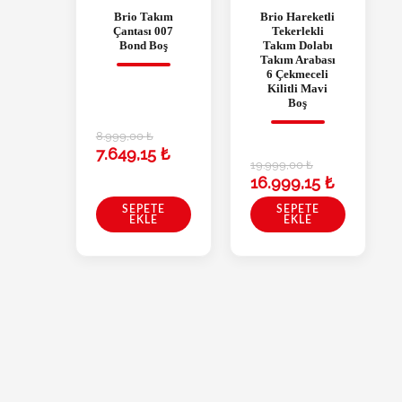
Brio Takım
Brio Hareketli
Çantası 007
Tekerlekli
Bond Boş
Takım Dolabı
Takım Arabası
6 Çekmeceli
Kilitli Mavi
Boş
8.999,00
₺
7.649,15
₺
19.999,00
₺
16.999,15
₺
SEPETE
SEPETE
EKLE
EKLE