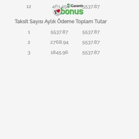
12
461.49
5537.87
Taksit Sayısı
Aylık Ödeme
Toplam Tutar
1
5537.87
5537.87
2
2768.94
5537.87
3
1845.96
5537.87