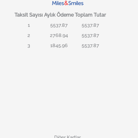
Taksit Sayısı
Aylık Ödeme
Toplam Tutar
1
5537.87
5537.87
2
2768.94
5537.87
3
1845.96
5537.87
Diğer Kartlar