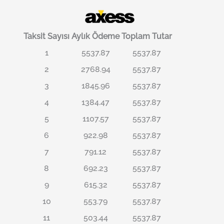
Taksit Sayısı
Aylık Ödeme
Toplam Tutar
1
5537.87
5537.87
2
2768.94
5537.87
3
1845.96
5537.87
4
1384.47
5537.87
5
1107.57
5537.87
6
922.98
5537.87
7
791.12
5537.87
8
692.23
5537.87
9
615.32
5537.87
10
553.79
5537.87
11
503.44
5537.87