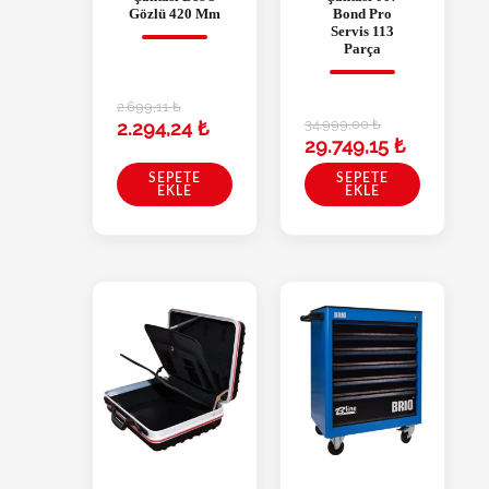
Gözlü 420 Mm
Bond Pro
Servis 113
Parça
2.699,11
₺
34.999,00
₺
2.294,24
₺
29.749,15
₺
SEPETE
SEPETE
EKLE
EKLE