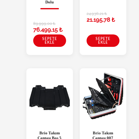
Dolu
24.936,21
₺
21.195,78
₺
89.999,00
₺
76.499,15
₺
SEPETE
SEPETE
EKLE
EKLE
Brio Takım
Brio Takım
Çantası Bos 5
Çantası 007