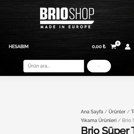
Brio
5
Süper
L
Temizleyici
adet
Yağ
Sökücü
0,00
₺
HESABIM
5
L
Ara
adet
Ana Sayfa
/
Ürünler
/
T
Yıkama Ürünleri
/ Brio 
Brio Süper 