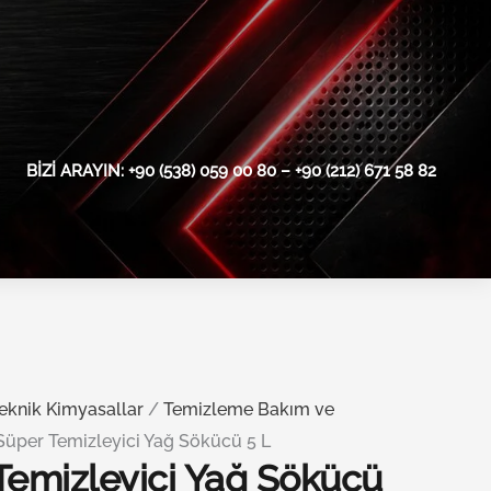
BIZI ARAYIN: +90 (538) 059 00 80 – +90 (212) 671 58 82
eknik Kimyasallar
/
Temizleme Bakım ve
Süper Temizleyici Yağ Sökücü 5 L
Temizleyici Yağ Sökücü