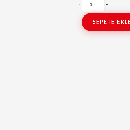
-
+
SEPETE EKL