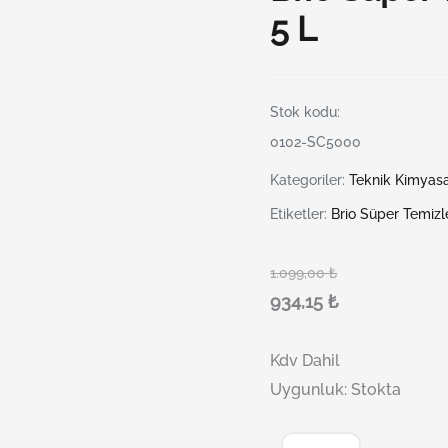
5 L
Stok kodu:
0102-SC5000
Kategoriler:
Teknik Kimyasa
Etiketler:
Brio Süper Temizl
1.099,00
₺
934,15
₺
Kdv Dahil
Uygunluk:
Stokta