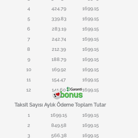
4
424.79
1699.15
5
339.83
1699.15
6
283.19
1699.15
7
242.74
1699.15
8
212.39
1699.15
9
188.79
1699.15
10
169.92
1699.15
11
154.47
1699.15
12
141.60
1699.15
Taksit Sayısı
Aylık Ödeme
Toplam Tutar
1
1699.15
1699.15
2
849.58
1699.15
3
566.38
1699.15