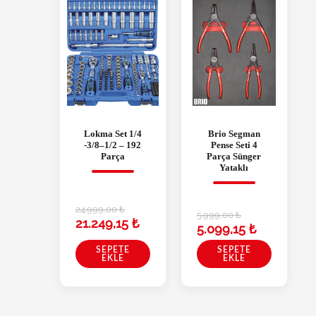
Lokma Set 1/4
Brio Segman
-3/8–1/2 – 192
Pense Seti 4
Parça
Parça Sünger
Yataklı
24.999,00
₺
5.999,00
₺
21.249,15
₺
5.099,15
₺
SEPETE
SEPETE
EKLE
EKLE