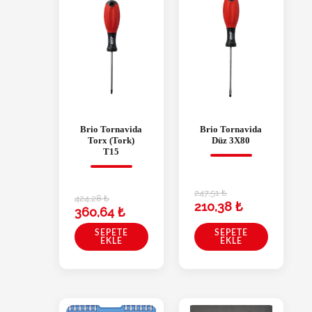
Brio Tornavida
Brio Tornavida
Torx (Tork)
Düz 3X80
T15
247,51
₺
424,28
₺
210,38
₺
360,64
₺
SEPETE
SEPETE
EKLE
EKLE