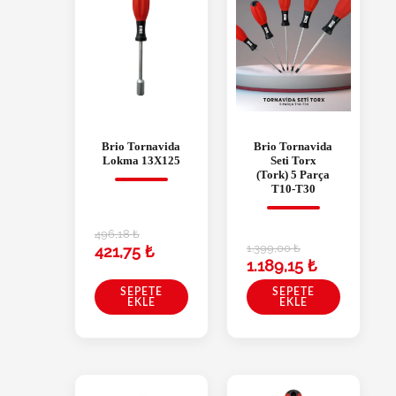
Brio Tornavida
Brio Tornavida
Lokma 13X125
Seti Torx
(Tork) 5 Parça
T10-T30
496,18
₺
1.399,00
₺
421,75
₺
1.189,15
₺
SEPETE
SEPETE
EKLE
EKLE