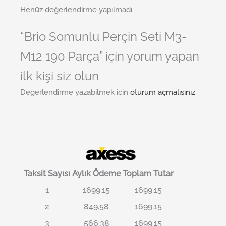
Henüz değerlendirme yapılmadı.
“Brio Somunlu Perçin Seti M3-
M12 190 Parça” için yorum yapan
ilk kişi siz olun
Değerlendirme yazabilmek için
oturum açmalısınız
.
Taksit Sayısı
Aylık Ödeme
Toplam Tutar
1
1699.15
1699.15
2
849.58
1699.15
3
566.38
1699.15