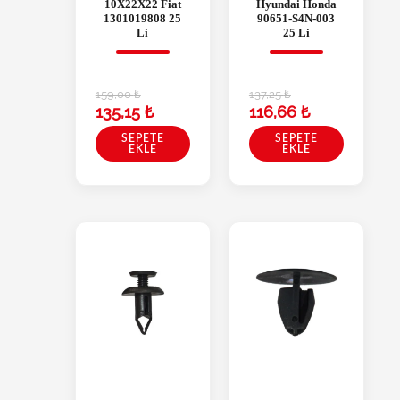
10X22X22 Fiat
Hyundai Honda
1301019808 25
90651-S4N-003
Li
25 Li
159,00
₺
137,25
₺
135,15
₺
116,66
₺
SEPETE
SEPETE
EKLE
EKLE