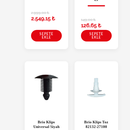
2.999,00
₺
2.549,15
₺
149,00
₺
126,65
₺
SEPETE
SEPETE
EKLE
EKLE
Brio Klips
Brio Klips Toz
Universal Siyah
82132-27100