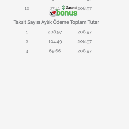
12
17.41
208.97
Taksit Sayısı
Aylık Ödeme
Toplam Tutar
1
208.97
208.97
2
104.49
208.97
3
69.66
208.97