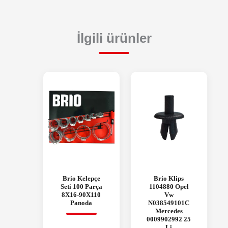
İlgili ürünler
Brio Kelepçe
Brio Klips
Seti 100 Parça
1104880 Opel
8X16-90X110
Vw
Panoda
N038549101C
Mercedes
0009902992 25
Li