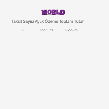
Taksit Sayısı
Aylık Ödeme
Toplam Tutar
1
1555.71
1555.71