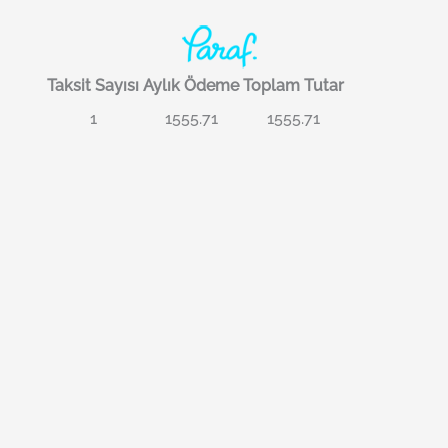
Taksit Sayısı
Aylık Ödeme
Toplam Tutar
1
1555.71
1555.71