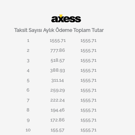
Taksit Sayısı
Aylık Ödeme
Toplam Tutar
1
1555.71
1555.71
2
777.86
1555.71
3
518.57
1555.71
4
388.93
1555.71
5
311.14
1555.71
6
259.29
1555.71
7
222.24
1555.71
8
194.46
1555.71
9
172.86
1555.71
10
155.57
1555.71