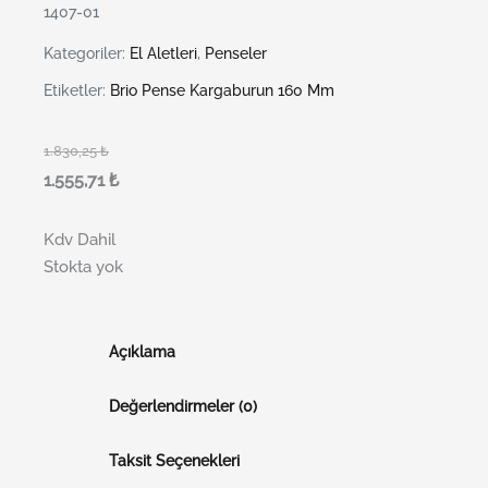
1407-01
Kategoriler:
El Aletleri
,
Penseler
Etiketler:
Brio Pense Kargaburun 160 Mm
1.830,25
₺
1.555,71
₺
Kdv Dahil
Stokta yok
Açıklama
Değerlendirmeler (0)
Taksit Seçenekleri