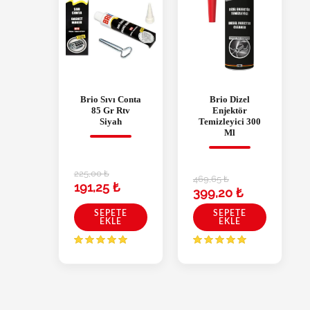
Brio Sıvı Conta
Brio Dizel
85 Gr Rtv
Enjektör
Siyah
Temizleyici 300
Ml
225,00
₺
469,65
₺
191,25
₺
399,20
₺
SEPETE
SEPETE
EKLE
EKLE