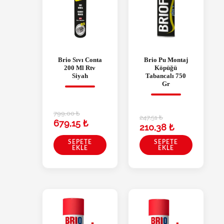
Brio Sıvı Conta
Brio Pu Montaj
200 Ml Rtv
Köpüğü
Siyah
Tabancalı 750
Gr
799,00
₺
247,51
₺
679,15
₺
210,38
₺
SEPETE
SEPETE
EKLE
EKLE