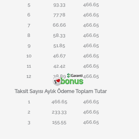
5
93.33
466.65
6
77.78
466.65
7
66.66
466.65
8
58.33
466.65
9
51.85
466.65
10
46.67
466.65
11
42.42
466.65
12
38.89
466.65
Taksit Sayısı
Aylık Ödeme
Toplam Tutar
1
466.65
466.65
2
233.33
466.65
3
155.55
466.65