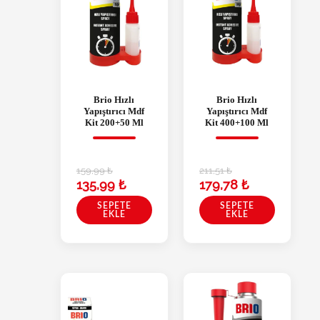
Brio Hızlı
Brio Hızlı
Yapıştırıcı Mdf
Yapıştırıcı Mdf
Kit 200+50 Ml
Kit 400+100 Ml
159,99
₺
211,51
₺
135,99
₺
179,78
₺
SEPETE
SEPETE
EKLE
EKLE