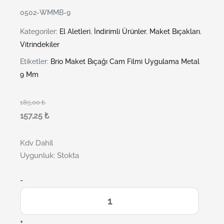
0502-WMMB-9
Kategoriler:
El Aletleri
,
İndirimli Ürünler
,
Maket Bıçakları
,
Vitrindekiler
Etiketler:
Brio Maket Bıçağı Cam Filmi Uygulama Metal
9 Mm
185,00
₺
157,25
₺
Kdv Dahil
Uygunluk:
Stokta
-
+