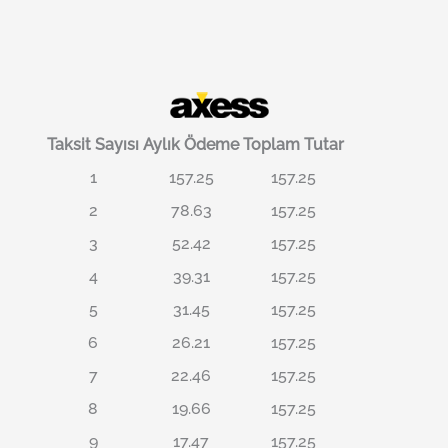
Taksit Sayısı
Aylık Ödeme
Toplam Tutar
1
157.25
157.25
2
78.63
157.25
3
52.42
157.25
4
39.31
157.25
5
31.45
157.25
6
26.21
157.25
7
22.46
157.25
8
19.66
157.25
9
17.47
157.25