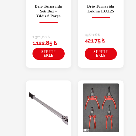
Brio Tornavida
Brio Tornavida
Seti Düz –
Lokma 13X125
Yıldız 6 Parça
496,18
₺
1.321,00
₺
421,75
₺
1.122,85
₺
SEPETE
SEPETE
EKLE
EKLE