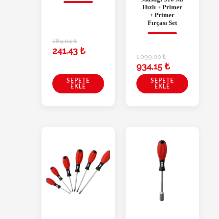
Hızlı + Primer
+ Primer
Fırçası Set
284,04
₺
241,43
₺
1.099,00
₺
934,15
₺
SEPETE
SEPETE
EKLE
EKLE