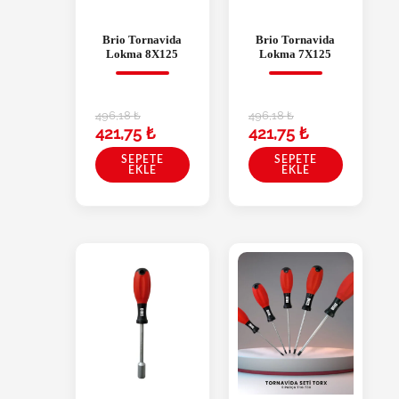
Brio Tornavida
Brio Tornavida
Lokma 8X125
Lokma 7X125
496,18
₺
496,18
₺
421,75
₺
421,75
₺
SEPETE
SEPETE
EKLE
EKLE