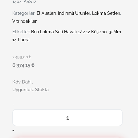
1404-ASS12
Kategoriler:
El Aletleri
,
İndirimli Ürünler
,
Lokma Setleri
,
Vitrindekiler
Etiketler:
Brio Lokma Seti Havalı 1/2 12 Köşe 10-32Mm
14 Parça
7.499,00
₺
6.374,15
₺
Kdv Dahil
Uygunluk:
Stokta
-
+