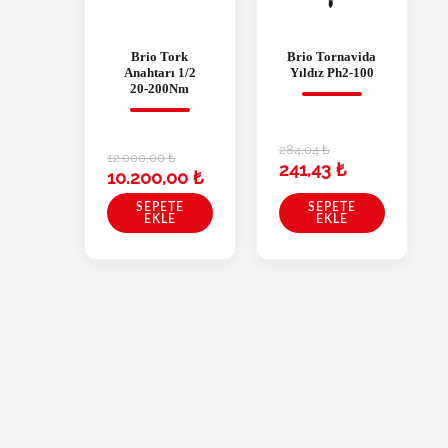
Brio Tork
Brio Tornavida
Anahtarı 1/2
Yıldız Ph2-100
20-200Nm
284,04
₺
12.000,00
₺
241,43
₺
10.200,00
₺
SEPETE
SEPETE
EKLE
EKLE