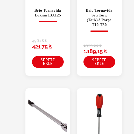
Brio Tornavida
Brio Tornavida
Lokma 13X125
Seti Torx
(Tork) 5 Parça
T10-T30
496,18
₺
1.399,00
₺
421,75
₺
1.189,15
₺
SEPETE
SEPETE
EKLE
EKLE