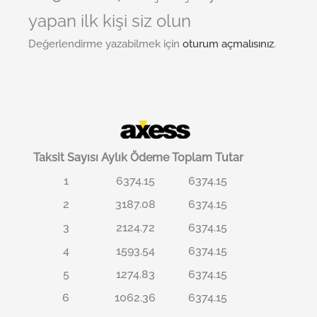
yapan ilk kişi siz olun
Değerlendirme yazabilmek için
oturum açmalısınız
.
Taksit Sayısı
Aylık Ödeme
Toplam Tutar
1
6374.15
6374.15
2
3187.08
6374.15
3
2124.72
6374.15
4
1593.54
6374.15
5
1274.83
6374.15
6
1062.36
6374.15