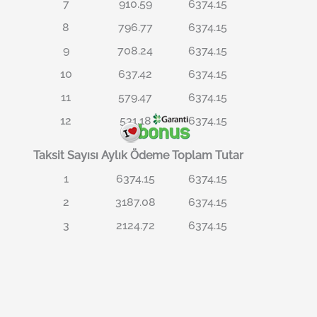
7
910.59
6374.15
8
796.77
6374.15
9
708.24
6374.15
10
637.42
6374.15
11
579.47
6374.15
12
531.18
6374.15
Taksit Sayısı
Aylık Ödeme
Toplam Tutar
1
6374.15
6374.15
2
3187.08
6374.15
3
2124.72
6374.15