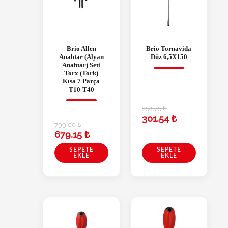
Brio Allen
Brio Tornavida
Anahtar (Alyan
Düz 6,5X150
Anahtar) Seti
Torx (Tork)
Kısa 7 Parça
T10-T40
354,75
₺
301,54
₺
799,00
₺
679,15
₺
SEPETE
SEPETE
EKLE
EKLE