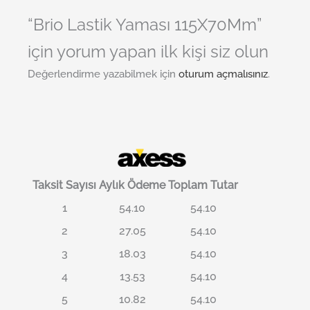
“Brio Lastik Yaması 115X70Mm”
için yorum yapan ilk kişi siz olun
Değerlendirme yazabilmek için
oturum açmalısınız
.
Taksit Sayısı
Aylık Ödeme
Toplam Tutar
1
54.10
54.10
2
27.05
54.10
3
18.03
54.10
4
13.53
54.10
5
10.82
54.10