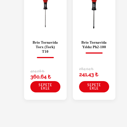
Brio Tornavida
Brio Tornavida
Torx (Tork)
Yıldız Ph2-100
T10
284,04
₺
424,28
₺
241,43
₺
360,64
₺
SEPETE
SEPETE
EKLE
EKLE