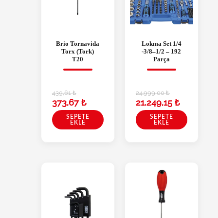
Brio Tornavida
Lokma Set 1/4
Torx (Tork)
-3/8–1/2 – 192
T20
Parça
439,61
₺
24.999,00
₺
373,67
₺
21.249,15
₺
SEPETE
SEPETE
EKLE
EKLE