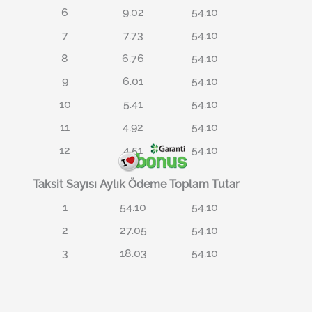
6
9.02
54.10
7
7.73
54.10
8
6.76
54.10
9
6.01
54.10
10
5.41
54.10
11
4.92
54.10
12
4.51
54.10
Taksit Sayısı
Aylık Ödeme
Toplam Tutar
1
54.10
54.10
2
27.05
54.10
3
18.03
54.10