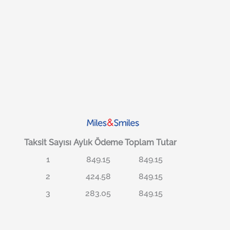
Taksit Sayısı
Aylık Ödeme
Toplam Tutar
1
849.15
849.15
2
424.58
849.15
3
283.05
849.15