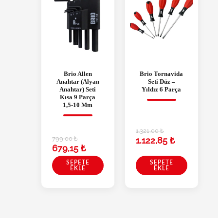
Brio Allen
Brio Tornavida
Anahtar (Alyan
Seti Düz –
Anahtar) Seti
Yıldız 6 Parça
Kısa 9 Parça
1,5-10 Mm
1.321,00
₺
799,00
₺
1.122,85
₺
679,15
₺
SEPETE
SEPETE
EKLE
EKLE