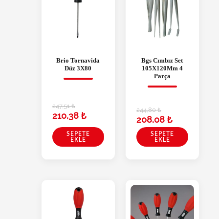
Brio Tornavida
Bgs Cımbız Set
Düz 3X80
105X120Mm 4
Parça
247,51
₺
244,80
₺
210,38
₺
208,08
₺
SEPETE
SEPETE
EKLE
EKLE