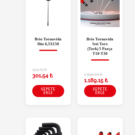
Brio Tornavida
Brio Tornavida
Düz 6,5X150
Seti Torx
(Tork) 5 Parça
T10-T30
354,75
₺
1.399,00
₺
301,54
₺
1.189,15
₺
SEPETE
SEPETE
EKLE
EKLE