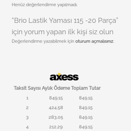
Henüz değerlendirme yapılmadı.
“Brio Lastik Yaması 115 -20 Parça”
için yorum yapan ilk kişi siz olun
Değerlendirme yazabilmek için
oturum açmalısınız
.
Taksit Sayısı
Aylık Ödeme
Toplam Tutar
1
849.15
849.15
2
424.58
849.15
3
283.05
849.15
4
212.29
849.15