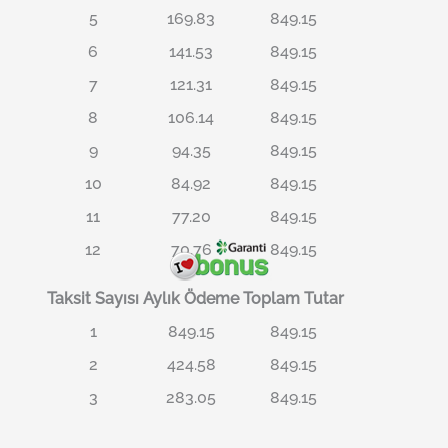
5
169.83
849.15
6
141.53
849.15
7
121.31
849.15
8
106.14
849.15
9
94.35
849.15
10
84.92
849.15
11
77.20
849.15
12
70.76
849.15
Taksit Sayısı
Aylık Ödeme
Toplam Tutar
1
849.15
849.15
2
424.58
849.15
3
283.05
849.15