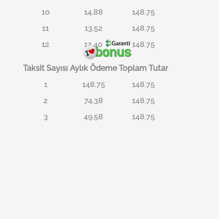
10
14.88
148.75
11
13.52
148.75
12
12.40
148.75
Taksit Sayısı
Aylık Ödeme
Toplam Tutar
1
148.75
148.75
2
74.38
148.75
3
49.58
148.75