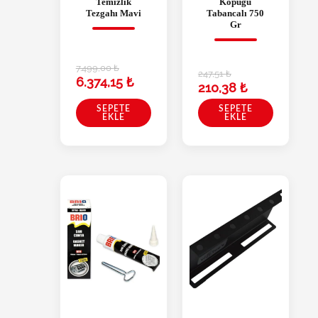
Temizlik
Köpüğü
Tezgahı Mavi
Tabancalı 750
Gr
7.499,00
₺
247,51
₺
6.374,15
₺
210,38
₺
SEPETE
SEPETE
EKLE
EKLE