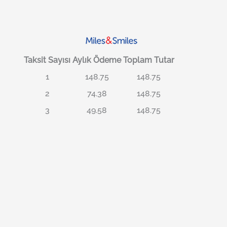
Taksit Sayısı
Aylık Ödeme
Toplam Tutar
1
148.75
148.75
2
74.38
148.75
3
49.58
148.75