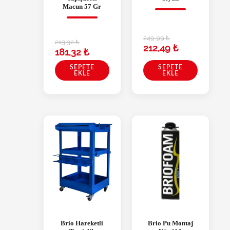
Macun 57 Gr
249,99
₺
213,32
₺
212,49
₺
181,32
₺
SEPETE
SEPETE
EKLE
EKLE
Brio Hareketli
Brio Pu Montaj