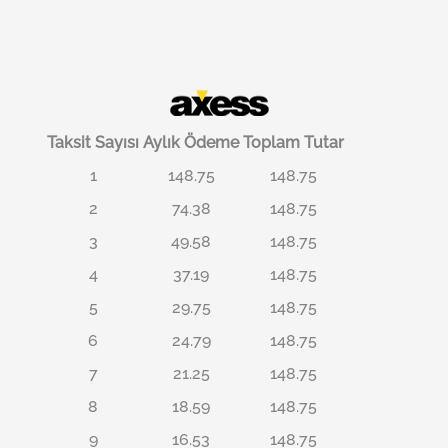
Taksit Sayısı
Aylık Ödeme
Toplam Tutar
1
148.75
148.75
2
74.38
148.75
3
49.58
148.75
4
37.19
148.75
5
29.75
148.75
6
24.79
148.75
7
21.25
148.75
8
18.59
148.75
9
16.53
148.75