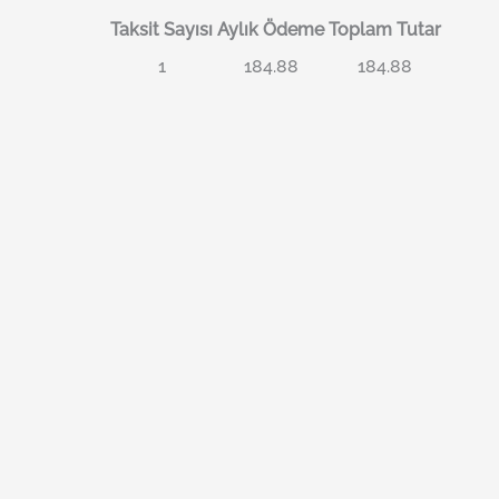
Taksit Sayısı
Aylık Ödeme
Toplam Tutar
1
184.88
184.88