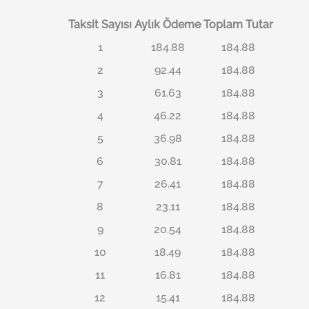
Taksit Sayısı
Aylık Ödeme
Toplam Tutar
1
184.88
184.88
2
92.44
184.88
3
61.63
184.88
4
46.22
184.88
5
36.98
184.88
6
30.81
184.88
7
26.41
184.88
8
23.11
184.88
9
20.54
184.88
10
18.49
184.88
11
16.81
184.88
12
15.41
184.88