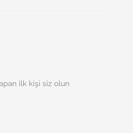
an ilk kişi siz olun