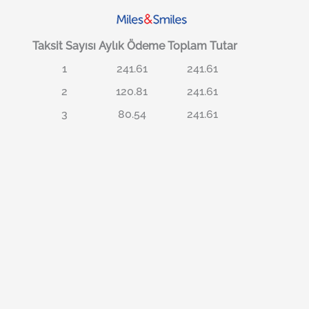
Taksit Sayısı
Aylık Ödeme
Toplam Tutar
1
241.61
241.61
2
120.81
241.61
3
80.54
241.61