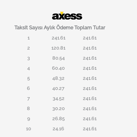
Taksit Sayısı
Aylık Ödeme
Toplam Tutar
1
241.61
241.61
2
120.81
241.61
3
80.54
241.61
4
60.40
241.61
5
48.32
241.61
6
40.27
241.61
7
34.52
241.61
8
30.20
241.61
9
26.85
241.61
10
24.16
241.61