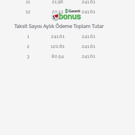
11
21.96
241.61
12
20.13
241.61
Taksit Sayısı
Aylık Ödeme
Toplam Tutar
1
241.61
241.61
2
120.81
241.61
3
80.54
241.61