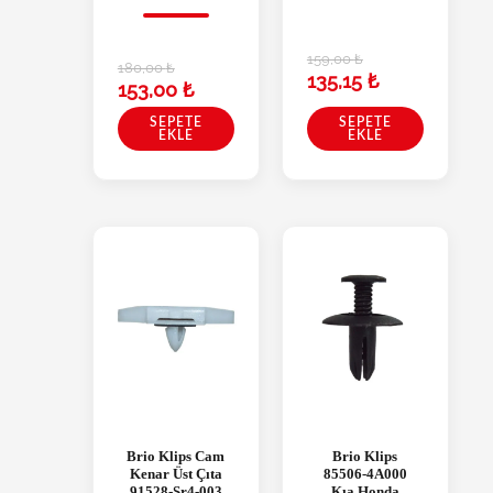
159,00
₺
180,00
₺
135,15
₺
153,00
₺
SEPETE
SEPETE
EKLE
EKLE
Brio Klips Cam
Brio Klips
Kenar Üst Çıta
85506-4A000
91528-Sr4-003
Kıa Honda