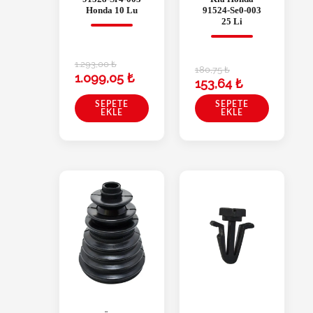
Honda 10 Lu
91524-Se0-003
25 Li
1.293,00
₺
180,75
₺
1.099,05
₺
153,64
₺
SEPETE
SEPETE
EKLE
EKLE