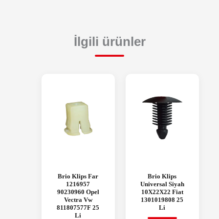
İlgili ürünler
Brio Klips Far
Brio Klips
1216957
Universal Siyah
90230960 Opel
10X22X22 Fiat
Vectra Vw
1301019808 25
811807577F 25
Li
Li