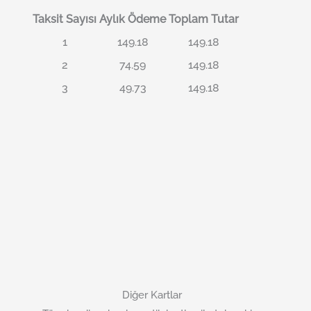
Taksit Sayısı
Aylık Ödeme
Toplam Tutar
1
149.18
149.18
2
74.59
149.18
3
49.73
149.18
Diğer Kartlar