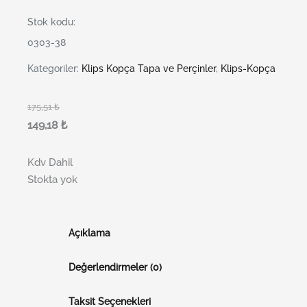
Stok kodu:
0303-38
Kategoriler:
Klips Kopça Tapa ve Perçinler
,
Klips-Kopça
175,51
₺
149,18
₺
Kdv Dahil
Stokta yok
Açıklama
Değerlendirmeler (0)
Taksit Seçenekleri