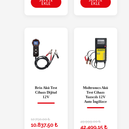
SEPETE
SEPETE
EKLE
EKLE
Brio Akü Test
Mıdtronıcs Akü
Cihazı Dijital
Test Cihazı
12V
Yazıcılı 12V
Auto İngilizce
12.750,00
₺
49.999,00
₺
10.837,50
₺
42.499,15
₺