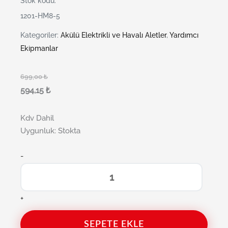
Stok kodu:
1201-HM8-5
Kategoriler:
Akülü Elektrikli ve Havalı Aletler
,
Yardımcı
Ekipmanlar
699,00
₺
594,15
₺
Kdv Dahil
Uygunluk:
Stokta
-
+
SEPETE EKLE