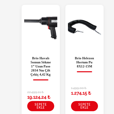
Brio Havalı
Brio Helezon
Somun Sökme
Hortum Pu
1” Uzun Paso
8X12-15M
2034 Nm Çift
Çekiç 4,42 Kg
1.499,00
₺
22.499,11
₺
1.274,15
₺
19.124,24
₺
SEPETE
SEPETE
EKLE
EKLE