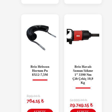
Brio Helezon
Brio Havalı
Hortum Pu
Somun Sökme
8X12-7,5M
1” 3390 Nm
Çift Çekiç 10,9
Kg
899,00
₺
34.999,00
₺
764,15
₺
29.749,15
₺