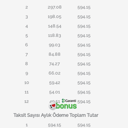
2
297.08
594.15
3
198.05
594.15
4
148.54
594.15
5
118.83
594.15
6
99.03
594.15
7
84.88
594.15
8
74.27
594.15
9
66.02
594.15
10
59.42
594.15
11
54.01
594.15
12
49.51
594.15
Taksit Sayısı
Aylık Ödeme
Toplam Tutar
1
594.15
594.15