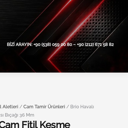
BIZI ARAYIN: +90 (538) 059 00 80 – +90 (212) 671 58 82
l Aletleri
/
Cam Tamir Ürünleri
/ Brio Havalı
sı Bıçağı 36 Mm
 Cam Fitil Kesme