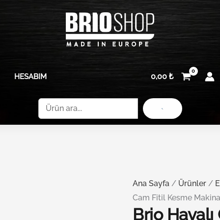
Brio
Makinası
Havalı
Bıçağı
Cam
36
Fitil
Mm
Kesme
adet
0,00
₺
HESABIM
Makinası
Bıçağı
Ara
36
Mm
adet
Ana Sayfa
/
Ürünler
/
E
Cam Fitil Kesme Makina
Brio Havalı