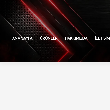
İçeriğe
atla
ANA SAYFA
ÜRÜNLER
HAKKIMIZDA
İLETIŞIM