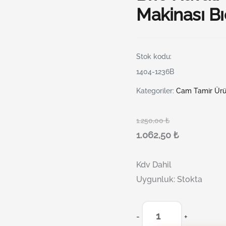
Makinası B
Stok kodu:
1404-1236B
Kategoriler:
Cam Tamir Ürü
1.250,00
₺
1.062,50
₺
Kdv Dahil
Uygunluk:
Stokta
-
+