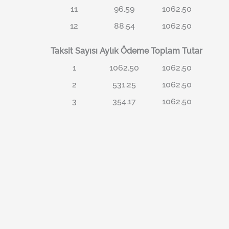
11
96.59
1062.50
12
88.54
1062.50
Taksit Sayısı
Aylık Ödeme
Toplam Tutar
1
1062.50
1062.50
2
531.25
1062.50
3
354.17
1062.50