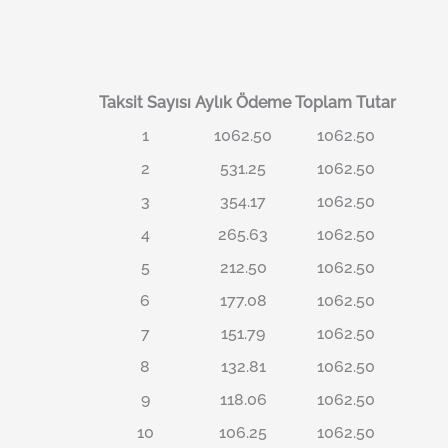
Taksit Sayısı
Aylık Ödeme
Toplam Tutar
1
1062.50
1062.50
2
531.25
1062.50
3
354.17
1062.50
4
265.63
1062.50
5
212.50
1062.50
6
177.08
1062.50
7
151.79
1062.50
8
132.81
1062.50
9
118.06
1062.50
10
106.25
1062.50