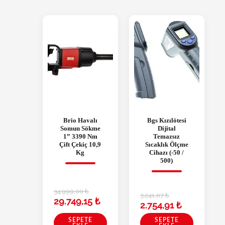
Brio Havalı
Bgs Kızılötesi
Somun Sökme
Dijital
1” 3390 Nm
Temazsız
Çift Çekiç 10,9
Sıcaklık Ölçme
Kg
Cihazı (-50 /
500)
34.999,00
₺
3.241,07
₺
29.749,15
₺
2.754,91
₺
SEPETE
SEPETE