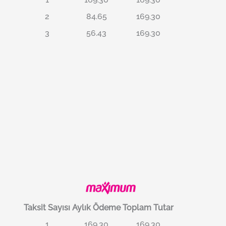
2
84.65
169.30
3
56.43
169.30
Taksit Sayısı
Aylık Ödeme
Toplam Tutar
1
169.30
169.30