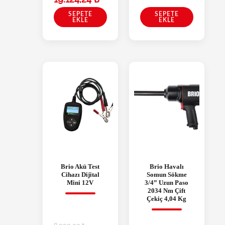
SEPETE
SEPETE
EKLE
EKLE
Brio Akü Test
Brio Havalı
Cihazı Dijital
Somun Sökme
Mini 12V
3/4” Uzun Paso
2034 Nm Çift
Çekiç 4,04 Kg