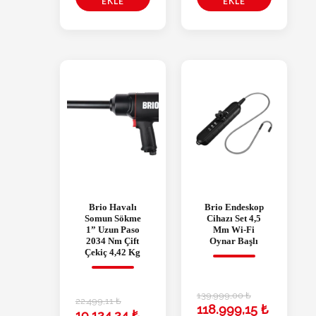
EKLE
EKLE
Brio Havalı
Brio Endeskop
Somun Sökme
Cihazı Set 4,5
1” Uzun Paso
Mm Wi-Fi
2034 Nm Çift
Oynar Başlı
Çekiç 4,42 Kg
139.999,00
₺
22.499,11
₺
118.999,15
₺
19.124,24
₺