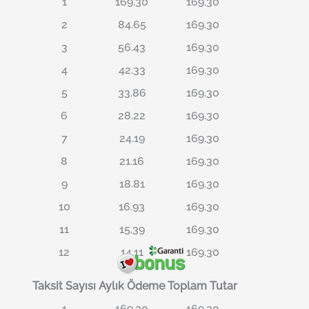
1
169.30
169.30
2
84.65
169.30
3
56.43
169.30
4
42.33
169.30
5
33.86
169.30
6
28.22
169.30
7
24.19
169.30
8
21.16
169.30
9
18.81
169.30
10
16.93
169.30
11
15.39
169.30
12
14.11
169.30
Taksit Sayısı
Aylık Ödeme
Toplam Tutar
1
169.30
169.30