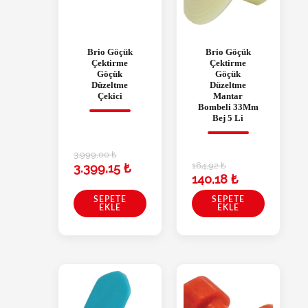
Brio Göçük
Brio Göçük
Çektirme
Çektirme
Göçük
Göçük
Düzeltme
Düzeltme
Çekici
Mantar
Bombeli 33Mm
Bej 5 Li
3.999,00
₺
164,92
₺
3.399,15
₺
140,18
₺
SEPETE
SEPETE
EKLE
EKLE