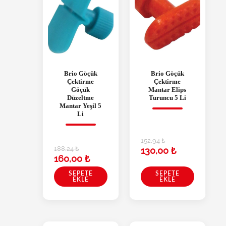
Brio Göçük
Brio Göçük
Çektirme
Çektirme
Göçük
Mantar Elips
Düzeltme
Turuncu 5 Li
Mantar Yeşil 5
Li
152,94
₺
188,24
₺
130,00
₺
160,00
₺
SEPETE
SEPETE
EKLE
EKLE