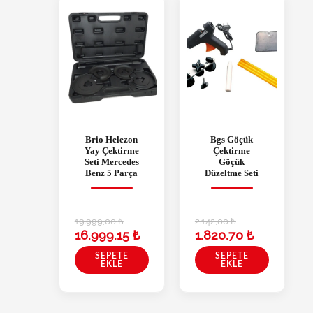
Brio Helezon
Bgs Göçük
Yay Çektirme
Çektirme
Seti Mercedes
Göçük
Benz 5 Parça
Düzeltme Seti
19.999,00
₺
2.142,00
₺
16.999,15
₺
1.820,70
₺
SEPETE
SEPETE
EKLE
EKLE