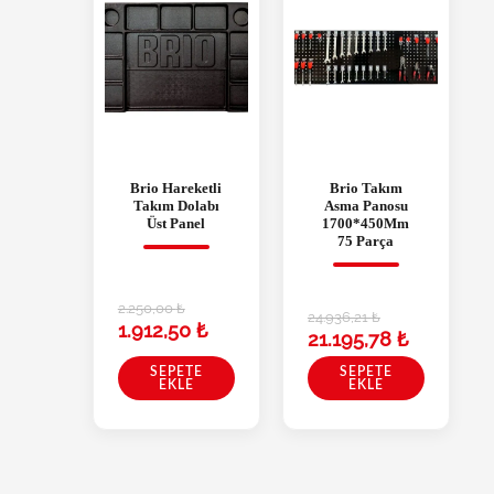
Brio Hareketli
Brio Takım
Takım Dolabı
Asma Panosu
Üst Panel
1700*450Mm
75 Parça
2.250,00
₺
24.936,21
₺
1.912,50
₺
21.195,78
₺
SEPETE
SEPETE
EKLE
EKLE