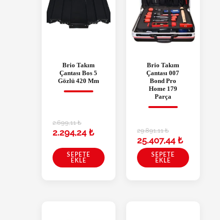
Brio Takım
Brio Takım
Çantası Bos 5
Çantası 007
Gözlü 420 Mm
Bond Pro
Home 179
Parça
2.699,11
₺
29.891,11
₺
2.294,24
₺
25.407,44
₺
SEPETE
SEPETE
EKLE
EKLE