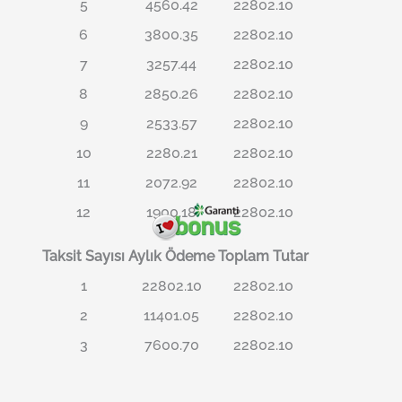
5
4560.42
22802.10
6
3800.35
22802.10
7
3257.44
22802.10
8
2850.26
22802.10
9
2533.57
22802.10
10
2280.21
22802.10
11
2072.92
22802.10
12
1900.18
22802.10
Taksit Sayısı
Aylık Ödeme
Toplam Tutar
1
22802.10
22802.10
2
11401.05
22802.10
3
7600.70
22802.10