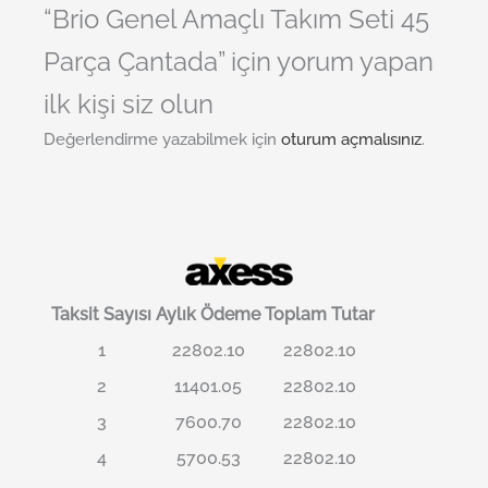
“Brio Genel Amaçlı Takım Seti 45
Parça Çantada” için yorum yapan
ilk kişi siz olun
Değerlendirme yazabilmek için
oturum açmalısınız
.
Taksit Sayısı
Aylık Ödeme
Toplam Tutar
1
22802.10
22802.10
2
11401.05
22802.10
3
7600.70
22802.10
4
5700.53
22802.10