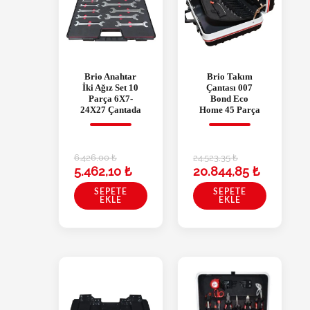
Brio Anahtar
Brio Takım
İki Ağız Set 10
Çantası 007
Parça 6X7-
Bond Eco
24X27 Çantada
Home 45 Parça
6.426,00
₺
24.523,35
₺
5.462,10
₺
20.844,85
₺
SEPETE
SEPETE
EKLE
EKLE