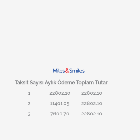
Taksit Sayısı
Aylık Ödeme
Toplam Tutar
1
22802.10
22802.10
2
11401.05
22802.10
3
7600.70
22802.10