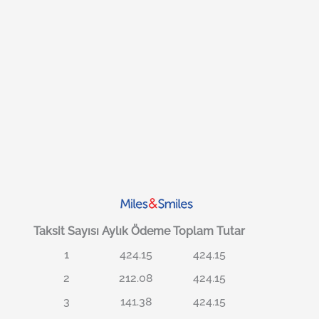
Taksit Sayısı
Aylık Ödeme
Toplam Tutar
1
424.15
424.15
2
212.08
424.15
3
141.38
424.15