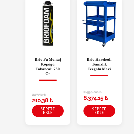
Brio Pu Montaj
Brio Hareketli
Köpüğü
Temizlik
Tabancalı 750
Tezgahı Mavi
Gr
7.499,00
₺
247,51
₺
6.374,15
₺
210,38
₺
SEPETE
SEPETE
EKLE
EKLE