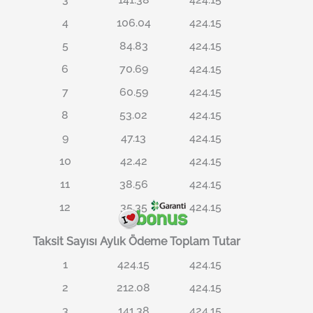
4
106.04
424.15
5
84.83
424.15
6
70.69
424.15
7
60.59
424.15
8
53.02
424.15
9
47.13
424.15
10
42.42
424.15
11
38.56
424.15
12
35.35
424.15
Taksit Sayısı
Aylık Ödeme
Toplam Tutar
1
424.15
424.15
2
212.08
424.15
3
141.38
424.15