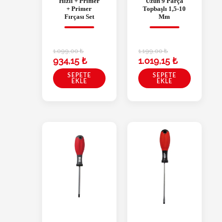
Hızlı + Primer
Uzun 9 Parça
+ Primer
Topbaşlı 1,5-10
Fırçası Set
Mm
1.099,00
₺
1.199,00
₺
934,15
₺
1.019,15
₺
SEPETE
SEPETE
EKLE
EKLE