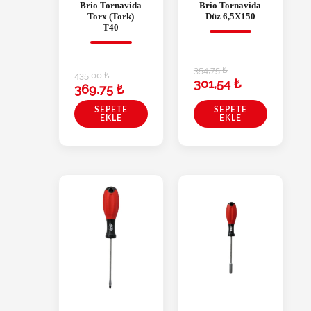
Brio Tornavida
Brio Tornavida
Torx (Tork)
Düz 6,5X150
T40
354,75
₺
435,00
₺
301,54
₺
369,75
₺
SEPETE
SEPETE
EKLE
EKLE