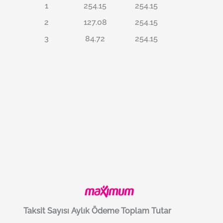
1
254.15
254.15
2
127.08
254.15
3
84.72
254.15
Taksit Sayısı
Aylık Ödeme
Toplam Tutar