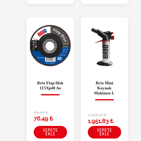
Brio Flap Disk
Brio Mini
115Xp40 Ao
Kaynak
Makinası L
89,99
₺
2.296,27
₺
76,49
₺
1.951,83
₺
SEPETE
SEPETE
EKLE
EKLE