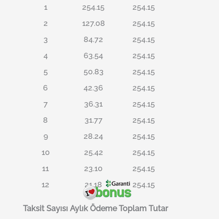
1
254.15
254.15
2
127.08
254.15
3
84.72
254.15
4
63.54
254.15
5
50.83
254.15
6
42.36
254.15
7
36.31
254.15
8
31.77
254.15
9
28.24
254.15
10
25.42
254.15
11
23.10
254.15
12
21.18
254.15
Taksit Sayısı
Aylık Ödeme
Toplam Tutar