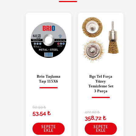
Brio Taşlama
Bgs Tel Fırça
Taşı 115X6
Yüzey
Temizleme Set
3 Parça
62,99
₺
422,02
₺
53,54
₺
358,72
₺
SEPETE
SEPETE
EKLE
EKLE