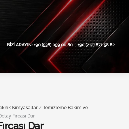
BIZI ARAYIN: +90 (538) 059 00 80 – +90 (212) 671 58 82
eknik Kimyasallar
/
Temizleme Bakım ve
Detay Fırçası Dar
Fırçası Dar