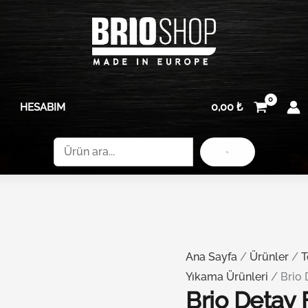
Brio
Detay
Fırçası
Dar
adet
0,00
₺
HESABIM
Ara
Ana Sayfa
/
Ürünler
/
T
Yıkama Ürünleri
/ Brio 
Brio Detay 