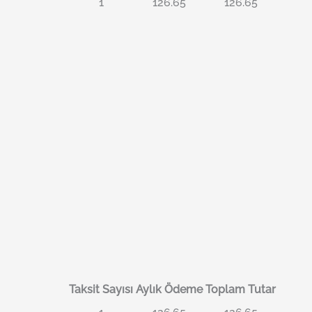
1
126.65
126.65
Taksit Sayısı
Aylık Ödeme
Toplam Tutar