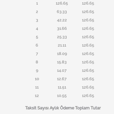
1
126.65
126.65
2
63.33
126.65
3
42.22
126.65
4
31.66
126.65
5
25.33
126.65
6
21.11
126.65
7
18.09
126.65
8
15.83
126.65
9
14.07
126.65
10
12.67
126.65
11
11.51
126.65
12
10.55
126.65
Taksit Sayısı
Aylık Ödeme
Toplam Tutar