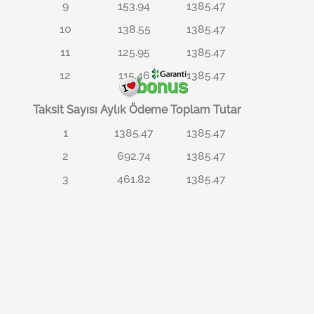
9
153.94
1385.47
10
138.55
1385.47
11
125.95
1385.47
12
115.46
1385.47
Taksit Sayısı
Aylık Ödeme
Toplam Tutar
1
1385.47
1385.47
2
692.74
1385.47
3
461.82
1385.47