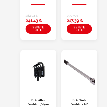
284,04
₺
255,75
₺
241,43
₺
217,39
₺
SEPETE
SEPETE
EKLE
EKLE
Brio Allen
Brio Tork
Anahtar (Alyan
Anahtarı 1/2