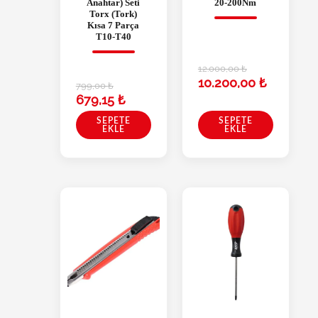
Anahtar) Seti
20-200Nm
Torx (Tork)
Kısa 7 Parça
T10-T40
12.000,00
₺
10.200,00
₺
799,00
₺
679,15
₺
SEPETE
SEPETE
EKLE
EKLE