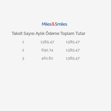
Taksit Sayısı
Aylık Ödeme
Toplam Tutar
1
1385.47
1385.47
2
692.74
1385.47
3
461.82
1385.47