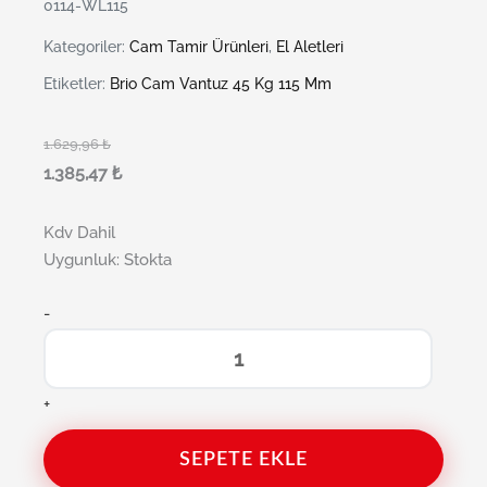
0114-WL115
Kategoriler:
Cam Tamir Ürünleri
,
El Aletleri
Etiketler:
Brio Cam Vantuz 45 Kg 115 Mm
1.629,96
₺
1.385,47
₺
Kdv Dahil
Uygunluk:
Stokta
-
+
SEPETE EKLE