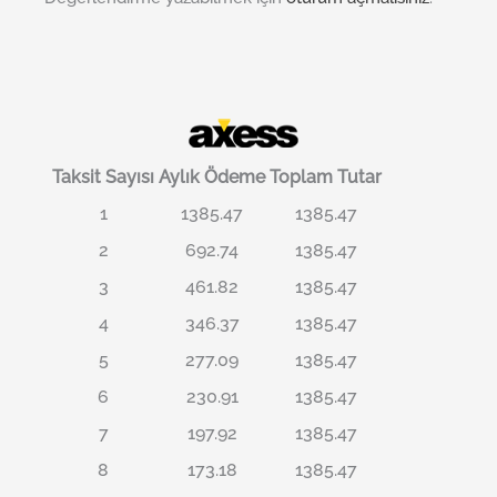
Taksit Sayısı
Aylık Ödeme
Toplam Tutar
1
1385.47
1385.47
2
692.74
1385.47
3
461.82
1385.47
4
346.37
1385.47
5
277.09
1385.47
6
230.91
1385.47
7
197.92
1385.47
8
173.18
1385.47