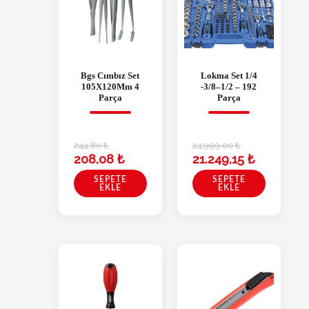
Bgs Cımbız Set
Lokma Set 1/4
105X120Mm 4
-3/8–1/2 – 192
Parça
Parça
244,80
₺
24.999,00
₺
208,08
₺
21.249,15
₺
SEPETE
SEPETE
EKLE
EKLE