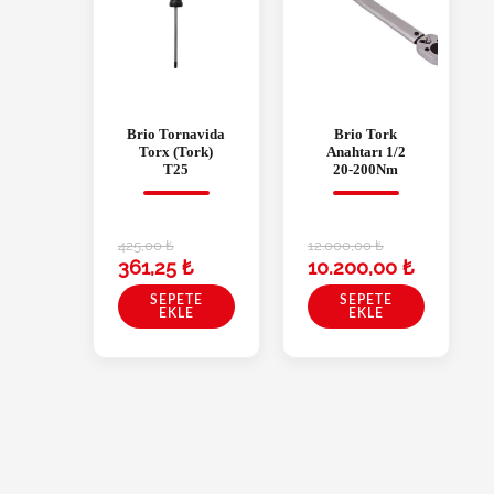
Brio Tornavida
Brio Tork
Torx (Tork)
Anahtarı 1/2
T25
20-200Nm
425,00
₺
12.000,00
₺
361,25
₺
10.200,00
₺
SEPETE
SEPETE
EKLE
EKLE