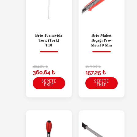
Brio Tornavida
Brio Maket
Torx (Tork)
Bıçağı Pro-
T10
Metal 9 Mm
424,28
₺
185,00
₺
360,64
₺
157,25
₺
SEPETE
SEPETE
EKLE
EKLE