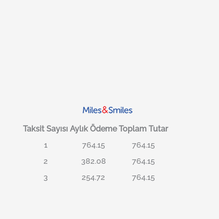
Taksit Sayısı
Aylık Ödeme
Toplam Tutar
1
764.15
764.15
2
382.08
764.15
3
254.72
764.15