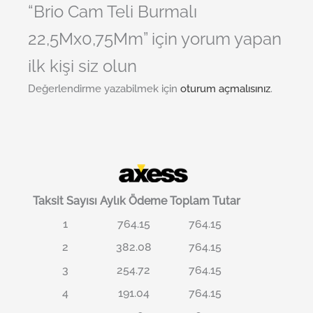
“Brio Cam Teli Burmalı
22,5Mx0,75Mm” için yorum yapan
ilk kişi siz olun
Değerlendirme yazabilmek için
oturum açmalısınız
.
Taksit Sayısı
Aylık Ödeme
Toplam Tutar
1
764.15
764.15
2
382.08
764.15
3
254.72
764.15
4
191.04
764.15