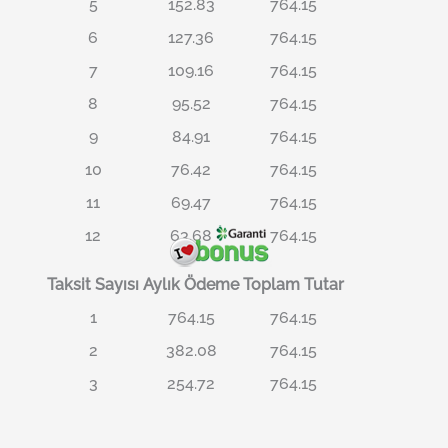
5
152.83
764.15
6
127.36
764.15
7
109.16
764.15
8
95.52
764.15
9
84.91
764.15
10
76.42
764.15
11
69.47
764.15
12
63.68
764.15
Taksit Sayısı
Aylık Ödeme
Toplam Tutar
1
764.15
764.15
2
382.08
764.15
3
254.72
764.15