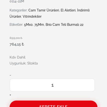
0114-22M
Kategoriler:
Cam Tamir Ürünleri
,
El Aletleri
,
İndirimli
Ürünler
,
Vitrindekiler
Etiketler:
5Mx0
,
75Mm
,
Brio Cam Teli Burmalı 22
899,00
₺
764,15
₺
Kdv Dahil
Uygunluk:
Stokta
-
+