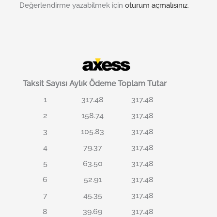
Değerlendirme yazabilmek için
oturum açmalısınız
.
Taksit Sayısı
Aylık Ödeme
Toplam Tutar
1
317.48
317.48
2
158.74
317.48
3
105.83
317.48
4
79.37
317.48
5
63.50
317.48
6
52.91
317.48
7
45.35
317.48
8
39.69
317.48