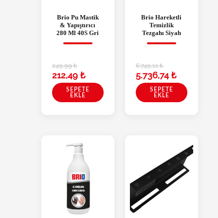
Brio Pu Mastik
Brio Hareketli
& Yapıştırıcı
Temizlik
280 Ml 40S Gri
Tezgahı Siyah
249,99
₺
6.749,11
₺
212,49
₺
5.736,74
₺
SEPETE
SEPETE
EKLE
EKLE