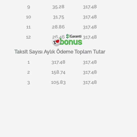
9
35.28
317.48
10
31.75
317.48
11
28.86
317.48
12
26.46
317.48
Taksit Sayısı
Aylık Ödeme
Toplam Tutar
1
317.48
317.48
2
158.74
317.48
3
105.83
317.48