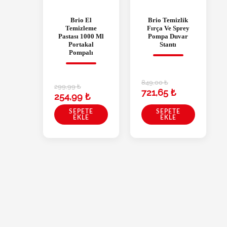
Brio El
Brio Temizlik
Temizleme
Fırça Ve Sprey
Pastası 1000 Ml
Pompa Duvar
Portakal
Stantı
Pompalı
849,00
₺
299,99
₺
721,65
₺
254,99
₺
SEPETE
SEPETE
EKLE
EKLE