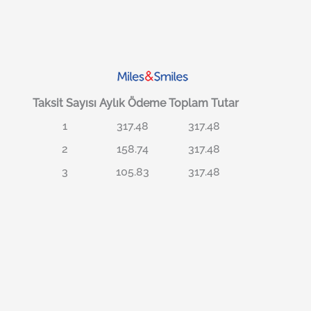
Taksit Sayısı
Aylık Ödeme
Toplam Tutar
1
317.48
317.48
2
158.74
317.48
3
105.83
317.48