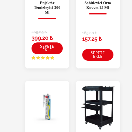
Enjektör
Sabitleyici Orta
Temizleyici 300
Kuvvet 15 Ml
Ml
469,65
₺
185,00
₺
399,20
₺
157,25
₺
SEPETE
EKLE
SEPETE
EKLE