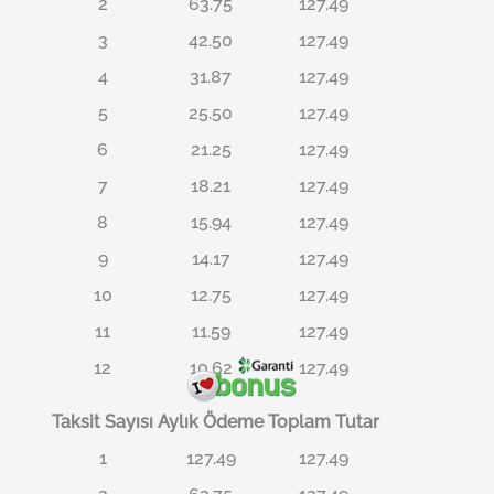
2
63.75
127.49
3
42.50
127.49
4
31.87
127.49
5
25.50
127.49
6
21.25
127.49
7
18.21
127.49
8
15.94
127.49
9
14.17
127.49
10
12.75
127.49
11
11.59
127.49
12
10.62
127.49
Taksit Sayısı
Aylık Ödeme
Toplam Tutar
1
127.49
127.49