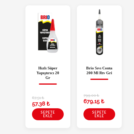
Hızlı Süper
Brio Sıvı Conta
Yapıştırıcı 20
200 Ml Rtv Gri
Gr
799,00
₺
67,51
₺
679,15
₺
57,38
₺
SEPETE
SEPETE
EKLE
EKLE