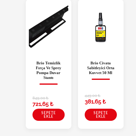
Brio Temizlik
Brio Civata
Fırça Ve Sprey
Sabitleyici Orta
Pompa Duvar
Kuvvet 50 Ml
Stantı
449,00
₺
849,00
₺
381,65
₺
721,65
₺
SEPETE
SEPETE
EKLE
EKLE