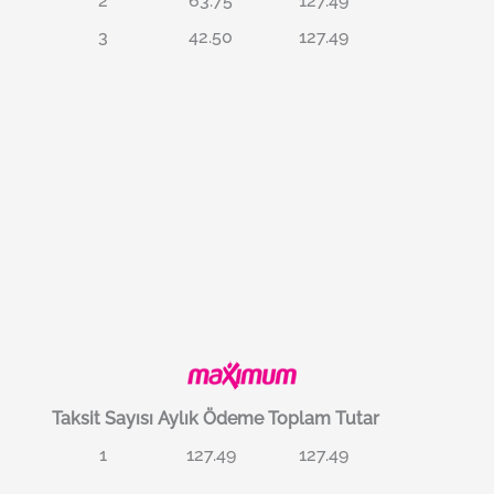
2
63.75
127.49
3
42.50
127.49
Taksit Sayısı
Aylık Ödeme
Toplam Tutar
1
127.49
127.49