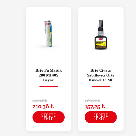
Brio Pu Mastik
Brio Civata
280 Ml 40S
Sabitleyici Orta
Beyaz
Kuvvet 15 Ml
247,48
₺
185,00
₺
210,36
₺
157,25
₺
SEPETE
SEPETE
EKLE
EKLE