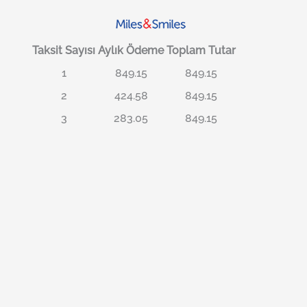
Taksit Sayısı
Aylık Ödeme
Toplam Tutar
1
849.15
849.15
2
424.58
849.15
3
283.05
849.15