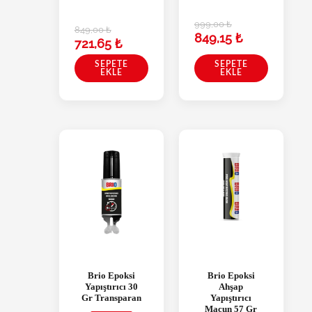
999,00
₺
849,00
₺
849,15
₺
721,65
₺
SEPETE
SEPETE
EKLE
EKLE
Brio Epoksi
Brio Epoksi
Yapıştırıcı 30
Ahşap
Gr Transparan
Yapıştırıcı
Macun 57 Gr