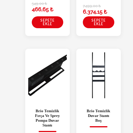
549,00
₺
7.499,00
₺
466,65
₺
6.374,15
₺
SEPETE
SEPETE
EKLE
EKLE
Brio Temizlik
Brio Temizlik
Fırça Ve Sprey
Duvar Stantı
Pompa Duvar
Boş
Stantı