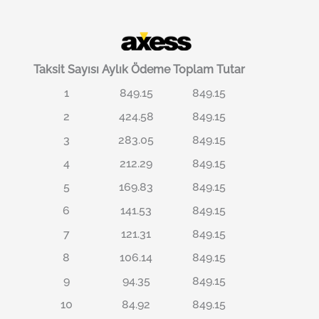
Taksit Sayısı
Aylık Ödeme
Toplam Tutar
1
849.15
849.15
2
424.58
849.15
3
283.05
849.15
4
212.29
849.15
5
169.83
849.15
6
141.53
849.15
7
121.31
849.15
8
106.14
849.15
9
94.35
849.15
10
84.92
849.15