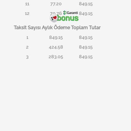
11
77.20
849.15
12
70.76
849.15
Taksit Sayısı
Aylık Ödeme
Toplam Tutar
1
849.15
849.15
2
424.58
849.15
3
283.05
849.15