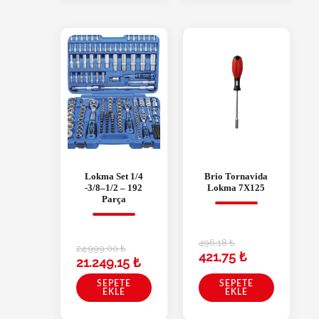
Lokma Set 1/4
Brio Tornavida
-3/8–1/2 – 192
Lokma 7X125
Parça
496,18
₺
24.999,00
₺
421,75
₺
21.249,15
₺
SEPETE
SEPETE
EKLE
EKLE