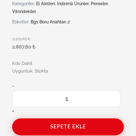
Kategoriler:
El Aletleri
,
İndirimli Ürünler
,
Penseler
,
Vitrindekiler
Etiketler:
Bgs Boru Anahtarı 2'
3.373,65
₺
2.867,60
₺
Kdv Dahil
Uygunluk:
Stokta
-
+
SEPETE EKLE