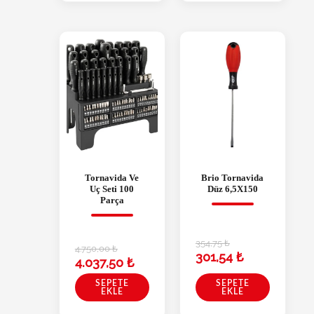
Tornavida Ve
Brio Tornavida
Uç Seti 100
Düz 6,5X150
Parça
354,75
₺
4.750,00
₺
301,54
₺
4.037,50
₺
SEPETE
SEPETE
EKLE
EKLE