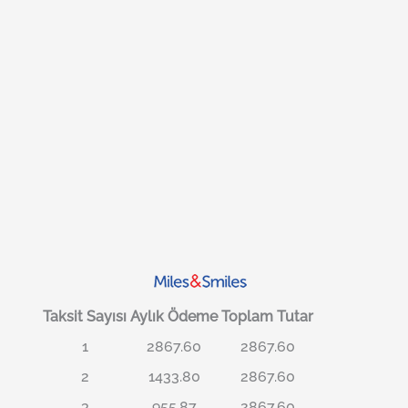
Taksit Sayısı
Aylık Ödeme
Toplam Tutar
1
2867.60
2867.60
2
1433.80
2867.60
3
955.87
2867.60