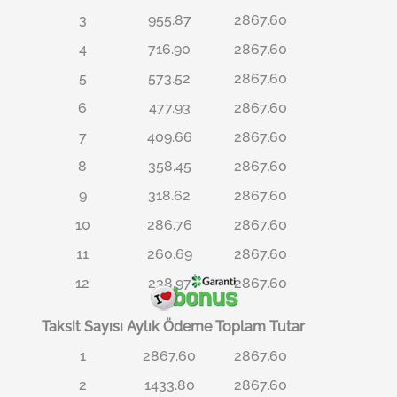
3
955.87
2867.60
4
716.90
2867.60
5
573.52
2867.60
6
477.93
2867.60
7
409.66
2867.60
8
358.45
2867.60
9
318.62
2867.60
10
286.76
2867.60
11
260.69
2867.60
12
238.97
2867.60
Taksit Sayısı
Aylık Ödeme
Toplam Tutar
1
2867.60
2867.60
2
1433.80
2867.60