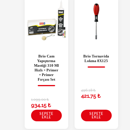
Brio Cam
Brio Tornavida
Yapıştırma
Lokma 8X125
Mastiği 310 Ml
Hızlı + Primer
+ Primer
Fırçası Set
496,18
₺
421,75
₺
1.099,00
₺
934,15
₺
SEPETE
SEPETE
EKLE
EKLE