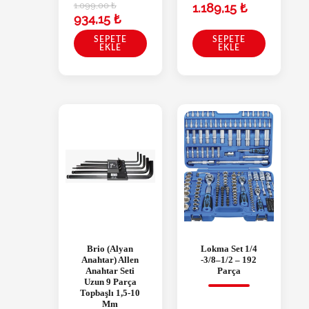
1.099,00
₺
1.189,15
₺
934,15
₺
SEPETE
SEPETE
EKLE
EKLE
Brio (Alyan
Lokma Set 1/4
Anahtar) Allen
-3/8–1/2 – 192
Anahtar Seti
Parça
Uzun 9 Parça
Topbaşlı 1,5-10
Mm