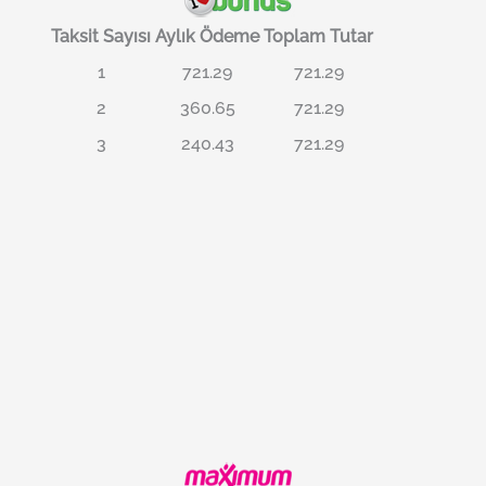
Taksit Sayısı
Aylık Ödeme
Toplam Tutar
1
721.29
721.29
2
360.65
721.29
3
240.43
721.29