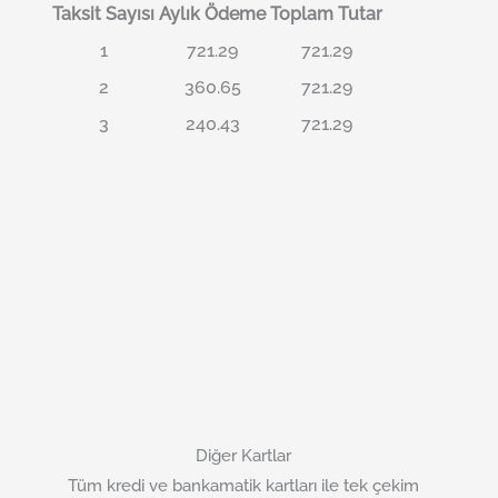
Taksit Sayısı
Aylık Ödeme
Toplam Tutar
1
721.29
721.29
2
360.65
721.29
3
240.43
721.29
Diğer Kartlar
Tüm kredi ve bankamatik kartları ile tek çekim