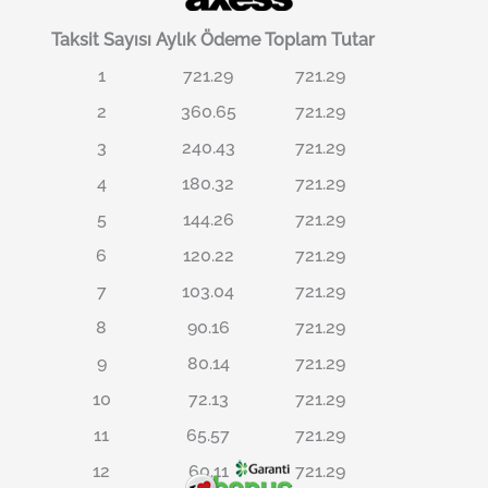
Taksit Sayısı
Aylık Ödeme
Toplam Tutar
1
721.29
721.29
2
360.65
721.29
3
240.43
721.29
4
180.32
721.29
5
144.26
721.29
6
120.22
721.29
7
103.04
721.29
8
90.16
721.29
9
80.14
721.29
10
72.13
721.29
11
65.57
721.29
12
60.11
721.29