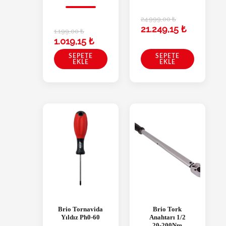
24.999,00
₺
21.249,15
₺
1.199,00
₺
1.019,15
₺
SEPETE
SEPETE
EKLE
EKLE
Brio Tornavida
Brio Tork
Yıldız Ph0-60
Anahtarı 1/2
20-200Nm