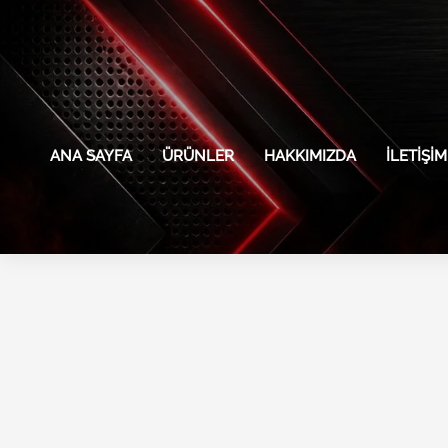
İçeriğe
atla
ANA SAYFA
ÜRÜNLER
HAKKIMIZDA
İLETIŞIM