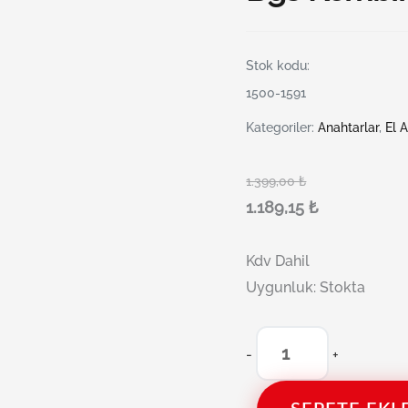
Stok kodu:
1500-1591
Kategoriler:
Anahtarlar
,
El A
1.399,00
₺
1.189,15
₺
Kdv Dahil
Uygunluk:
Stokta
-
+