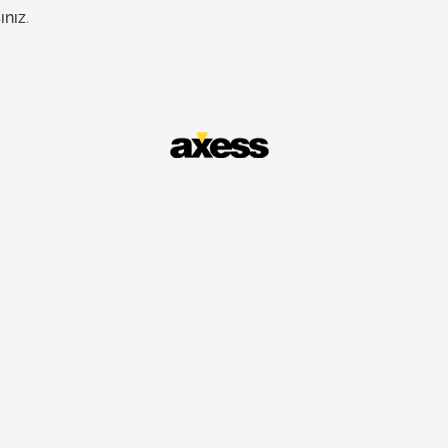
ınız
.