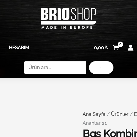
Bgs
adet
Kombine
Cırcır
Anahtar
21
0,00
₺
HESABIM
adet
Ara
Ana Sayfa
/
Ürünler
/
E
Anahtar 21
Bgs Kombine