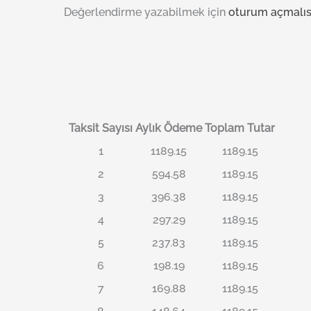
Değerlendirme yazabilmek için
oturum açmalıs
Taksit Sayısı
Aylık Ödeme
Toplam Tutar
1
1189.15
1189.15
2
594.58
1189.15
3
396.38
1189.15
4
297.29
1189.15
5
237.83
1189.15
6
198.19
1189.15
7
169.88
1189.15