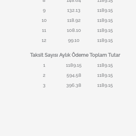
8
148.64
1189.15
9
132.13
1189.15
10
118.92
1189.15
11
108.10
1189.15
12
99.10
1189.15
Taksit Sayısı
Aylık Ödeme
Toplam Tutar
1
1189.15
1189.15
2
594.58
1189.15
3
396.38
1189.15