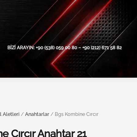
BIZI ARAYIN: +90 (538) 059 00 80 – +90 (212) 671 58 82
l Aletleri
/
Anahtarlar
/ Bgs Kombine Cırcır
 Cırcır Anahtar 21