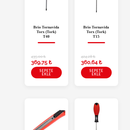
Brio Tornavida
Brio Tornavida
Torx (Tork)
Torx (Tork)
T40
T15
435,00
₺
424,28
₺
369,75
₺
360,64
₺
SEPETE
SEPETE
EKLE
EKLE