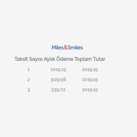
Taksit Sayısı
Aylık Ödeme
Toplam Tutar
1
1019.15
1019.15
2
509.58
1019.15
3
339.72
1019.15