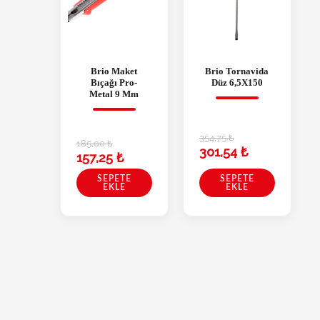
Brio Maket
Brio Tornavida
Bıçağı Pro-
Düz 6,5X150
Metal 9 Mm
354,75
₺
185,00
₺
301,54
₺
157,25
₺
SEPETE
SEPETE
EKLE
EKLE