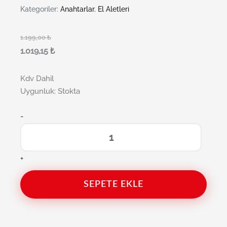
Kategoriler:
Anahtarlar
,
El Aletleri
1.199,00
₺
1.019,15
₺
Kdv Dahil
Uygunluk:
Stokta
-
+
SEPETE EKLE