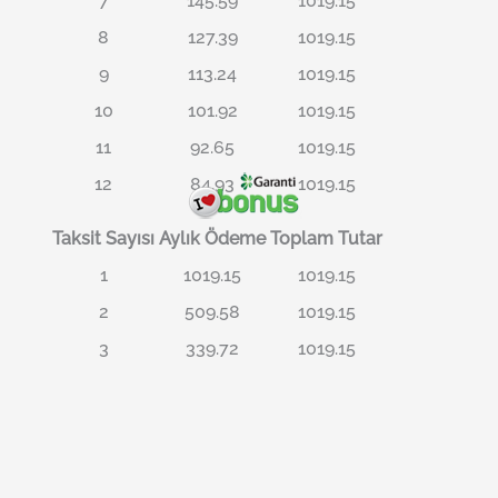
7
145.59
1019.15
8
127.39
1019.15
9
113.24
1019.15
10
101.92
1019.15
11
92.65
1019.15
12
84.93
1019.15
Taksit Sayısı
Aylık Ödeme
Toplam Tutar
1
1019.15
1019.15
2
509.58
1019.15
3
339.72
1019.15