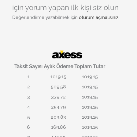
için yorum yapan ilk kişi siz olun
Değerlendirme yazabilmek için
oturum açmalısınız
.
Taksit Sayısı
Aylık Ödeme
Toplam Tutar
1
1019.15
1019.15
2
509.58
1019.15
3
339.72
1019.15
4
254.79
1019.15
5
203.83
1019.15
6
169.86
1019.15