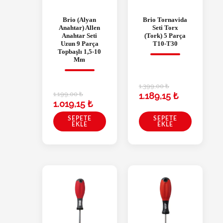
Brio (Alyan
Brio Tornavida
Anahtar) Allen
Seti Torx
Anahtar Seti
(Tork) 5 Parça
Uzun 9 Parça
T10-T30
Topbaşlı 1,5-10
Mm
1.399,00
₺
1.199,00
₺
1.189,15
₺
1.019,15
₺
SEPETE
SEPETE
EKLE
EKLE