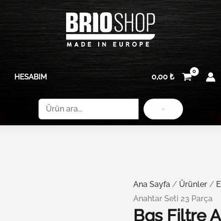
Bgs
adet
Filtre
Anahtar
Seti 23
Parça
0,00
₺
HESABIM
adet
Ara
Ana Sayfa
/
Ürünler
/
E
Anahtar Seti 23 Parça
Bgs Filtre 