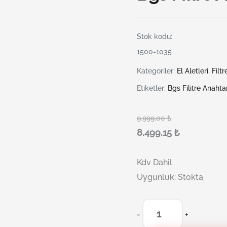
Stok kodu:
1500-1035
Kategoriler:
El Aletleri
,
Filt
Etiketler:
Bgs Filitre Anahta
9.999,00
₺
8.499,15
₺
Kdv Dahil
Uygunluk:
Stokta
-
+