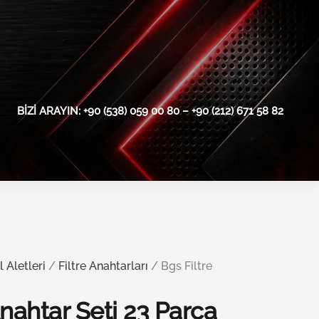
BIZI ARAYIN: +90 (538) 059 00 80 – +90 (212) 671 58 82
l Aletleri
/
Filtre Anahtarları
/ Bgs Filtre
Anahtar Seti 23 Parça