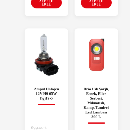
SEPETE
SEPETE
EKLE
EKLE
Ampul Halojen
Brio Usb Şarjlı,
12V H9 65W
Esnek, Eller
Pgj19-5
Serbest,
Mıknatıslı,
Kamp, Tamirci
Led Lambası
300 L
699,00
₺