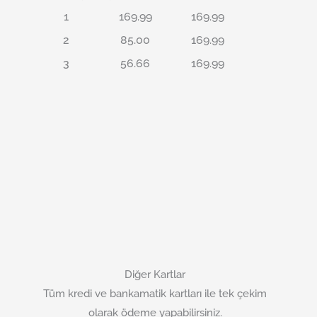
1
169.99
169.99
2
85.00
169.99
3
56.66
169.99
Diğer Kartlar
Tüm kredi ve bankamatik kartları ile tek çekim
olarak ödeme yapabilirsiniz.