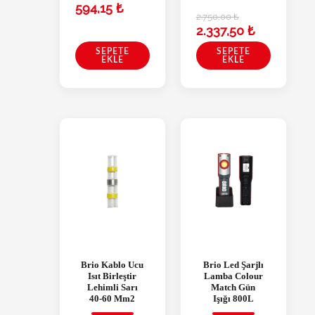
594,15
₺
2.750,00
₺
2.337,50
₺
SEPETE
SEPETE
EKLE
EKLE
Brio Kablo Ucu
Brio Led Şarjlı
Isıt Birleştir
Lamba Colour
Lehimli Sarı
Match Gün
40-60 Mm2
Işığı 800L