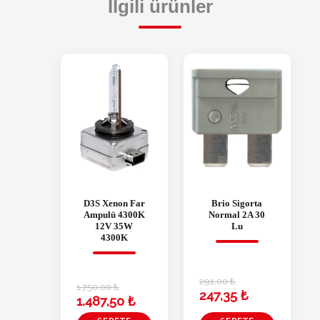
İlgili ürünler
D3S Xenon Far
Brio Sigorta
Ampulü 4300K
Normal 2A 30
12V 35W
Lu
4300K
291,00
₺
1.750,00
₺
247,35
₺
1.487,50
₺