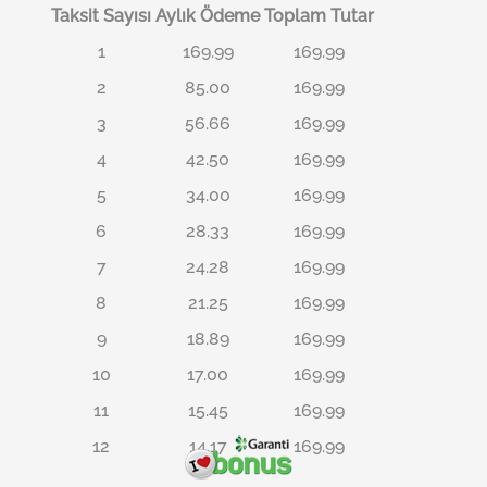
Taksit Sayısı
Aylık Ödeme
Toplam Tutar
1
169.99
169.99
2
85.00
169.99
3
56.66
169.99
4
42.50
169.99
5
34.00
169.99
6
28.33
169.99
7
24.28
169.99
8
21.25
169.99
9
18.89
169.99
10
17.00
169.99
11
15.45
169.99
12
14.17
169.99