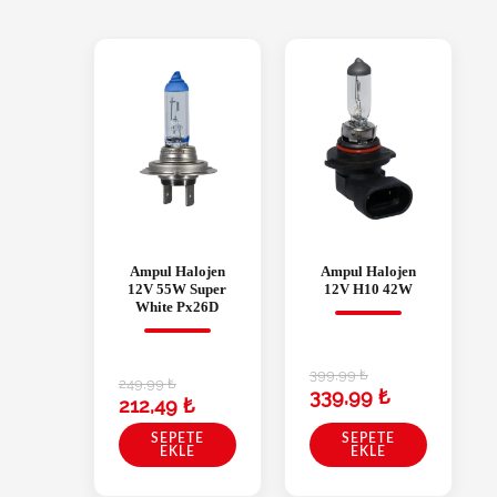
Ampul Halojen
Ampul Halojen
12V 55W Super
12V H10 42W
White Px26D
399,99
₺
249,99
₺
339,99
₺
212,49
₺
SEPETE
SEPETE
EKLE
EKLE