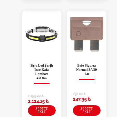
Brio Led Şarjlı
Brio Sigorta
İnce Kafa
Normal 3A 30
Lambası
Lu
45Olm
291,00
₺
2.499,00
₺
247,35
₺
2.124,15
₺
SEPETE
SEPETE
EKLE
EKLE