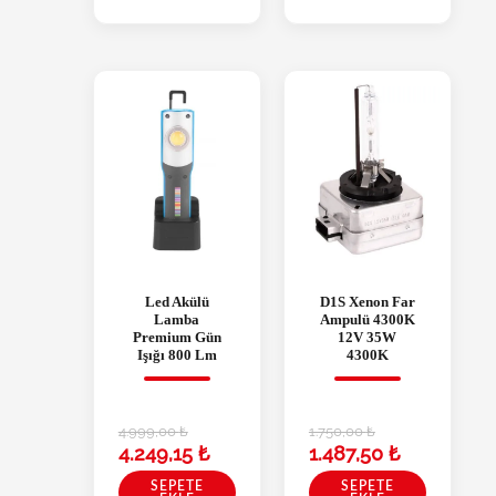
Led Akülü
D1S Xenon Far
Lamba
Ampulü 4300K
Premium Gün
12V 35W
Işığı 800 Lm
4300K
4.999,00
₺
1.750,00
₺
4.249,15
₺
1.487,50
₺
SEPETE
SEPETE